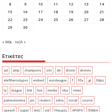
8
9
10
11
12
13
14
15
16
17
18
19
20
21
22
23
24
25
26
27
28
29
30
« Μάι
Ιούλ »
Ετικέτες
ad
amp
champions
cnn
de
drone
drones
eleftherostypos
embed
euroleague
f
fifa
gr
https
la
league
link
live
media
nba
news
pamestoixima
pic
reuters
sdna
social
source
speech
super
text
vid
Ήπειρος
ΑΡΘΡΑ
ΓΕΝΙΚΑ