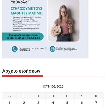
Αρχείο ειδήσεων
ΙΟΥΝΙΟΣ 2026
Δ
Τ
Τ
Π
Π
Σ
Κ
1
2
3
4
5
6
7