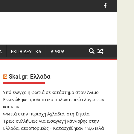
ία εμφάνιση στον τελικό του μήκους
 Εισαγγελέων: Ανακοίνωση για δημοσιεύματα σχετικά με τις
Η Νιούκαστλ απέρρ
Α
ΕΚΠΑΙΔΕΥΤΙΚΑ
ΑΡΘΡΑ
Skai.gr: Ελλάδα
Yπό έλεγχο η φωτιά σε κατάστημα στον Άλιμο:
Εκκενώθηκε προληπτικά πολυκατοικία λόγω των
καπνών
Φωτιά στην περιοχή Αχλαδιά, στη Σητεία
Τρεις συλλήψεις για εισαγωγή κάνναβης στην
Ελλάδα, αεροπορικώς - Κατασχέθηκαν 18,6 κιλά