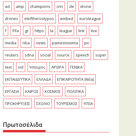
ad
amp
champions
cnn
de
drone
drones
eleftherostypos
embed
euroleague
f
fifa
gr
https
la
league
link
live
media
nba
news
pamestoixima
pic
reuters
sdna
social
source
speech
super
text
vid
Ήπειρος
ΑΡΘΡΑ
ΓΕΝΙΚΑ
ΕΚΠΑΙΔΕΥΤΙΚΑ
ΕΛΛΑΔΑ
ΕΠΙΚΑΙΡΟΤΗΤΑ (Νέα)
ΕΡΓΑΣΙΑ
ΚΑΙΡΟΣ
ΚΟΣΜΟΣ
ΠΟΛΙΤΙΚΑ
ΠΡΟΚΗΡΥΞΕΙΣ
ΣΧΟΛΙΟ
ΤΟΥΡΙΣΜΟΣ
ΥΓΕΙΑ
Πρωτοσέλιδα