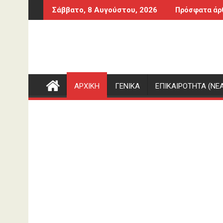
Περάστε
 οι δυό μας...
Φιλοξενούμενη στο σπίτι της κόντρα στα 
Σάββατο, 8 Αυγούστου, 2026
Πρόσφατα άρ
στο
περιεχόμενο
ΑΡΧΙΚΗ
ΓΕΝΙΚΑ
ΕΠΙΚΑΙΡΟΤΗΤΑ (ΝΕΑ