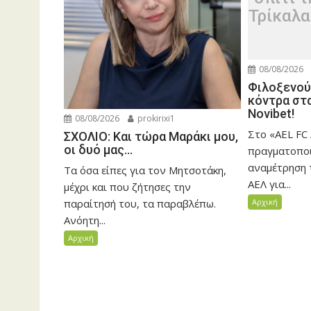
Τρίκαλα
08/08/2026
Φιλοξενού
κόντρα στα
Novibet!
08/08/2026
prokirixi1
Στο «AEL FC
ΣΧΟΛΙΟ: Και τώρα Μαράκι μου,
οι δυό μας…
πραγματοποι
αναμέτρηση τ
Τα όσα είπες για τον Μητσοτάκη,
ΑΕΛ για...
μέχρι και που ζήτησες την
παραίτησή του, τα παραβλέπω.
Αρχική
Ανόητη...
Αρχική