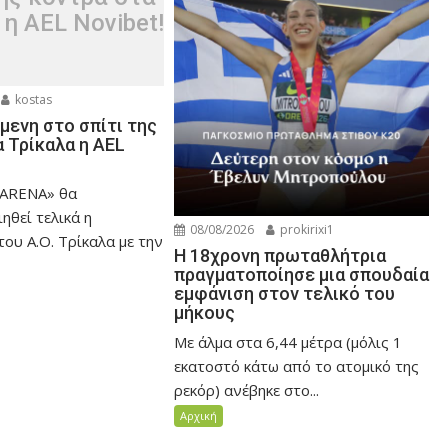
 η AEL Novibet!
kostas
μενη στο σπίτι της
 Τρίκαλα η AEL
 ARENA» θα
ηθεί τελικά η
08/08/2026
prokirixi1
ου Α.Ο. Τρίκαλα με την
Η 18χρονη πρωταθλήτρια
πραγματοποίησε μια σπουδαία
εμφάνιση στον τελικό του
μήκους
Με άλμα στα 6,44 μέτρα (μόλις 1
εκατοστό κάτω από το ατομικό της
ρεκόρ) ανέβηκε στο...
Αρχική