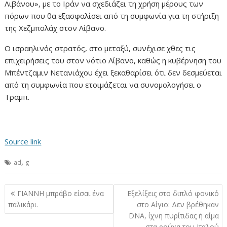
Λιβάνου», με το Ιράν να σχεδιάζει τη χρήση μέρους των
πόρων που θα εξασφαλίσει από τη συμφωνία για τη στήριξη
της Χεζμπολάχ στον Λίβανο.
Ο ισραηλινός στρατός, στο μεταξύ, συνέχισε χθες τις
επιχειρήσεις του στον νότιο Λίβανο, καθώς η κυβέρνηση του
Μπέντζαμιν Νετανιάχου έχει ξεκαθαρίσει ότι δεν δεσμεύεται
από τη συμφωνία που ετοιμάζεται να συνομολογήσει ο
Τραμπ.
Source link
,
ad
g
Πλοήγηση
ΓΙΑΝΝΗ μπράβο είσαι ένα
Εξελίξεις στο διπλό φονικό
άρθρων
παλικάρι.
στο Αίγιο: Δεν βρέθηκαν
DNA, ίχνη πυρίτιδας ή αίμα
στα ρούχα του Ιταλού