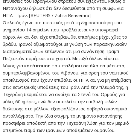
επιθέσεις του ισραηλινού στρατού συνεχίζονται, καθώς ο
Νετανιάχου δήλωσε ότι δεν δεσμεύεται από τη συμφωνία
ΗΠΑ – Ιράν. [REUTERS / Zohra Bensemra]
Ο κλοιός έγινε πιο πιεστικός μετά τη δημοσιοποίηση του
μνημονίου 14 σημείων που προβλέπεται να υπογραφεί
αύριο. Αν και δεν είχε επιβεβαιωθεί επισήμως μέχρι χθες το
βράδυ, Ιρανοί αξιωματούχοι με γνώση των παρασκηνιακών
διαπραγματεύσεων επέμεναν ότι μια συνάντηση Τραμπ –
Πεζεσκιάν παρέμενε στα χαρτιά. Μεταξύ άλλων γίνεται
λόγος για
κατάπαυση του πολέμου σε όλα τα μέτωπα
,
συμπεριλαμβανομένου του Λιβάνου, για άρση του ναυτικού
αποκλεισμού που έχουν επιβάλει οι ΗΠΑ και για μη επέμβαση
στις εσωτερικές υποθέσεις του Ιράν. Από την πλευρά της, η
Τεχεράνη δεσμεύεται να ανοίξει τα Στενά του Ορμούζ για
μόλις 60 ημέρες, ενώ δεν αποκλείει την επιβολή τελών
διέλευσης στο μέλλον, εξασφαλίζοντας σοβαρά οικονομικά
ανταλλάγματα. Την ίδια στιγμή, το μνημόνιο κατανόησης
προσφέρει αποδεκτή από την Τεχεράνη λύση για τον μερικό
απεμπλουτισμό των ιρανικών αποθεμάτων ουρανίου.