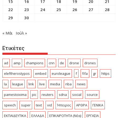
15
16
17
18
19
20
21
22
23
24
25
26
27
28
29
30
« Μάι
Ιούλ »
Ετικέτες
ad
amp
champions
cnn
de
drone
drones
eleftherostypos
embed
euroleague
f
fifa
gr
https
la
league
link
live
media
nba
news
pamestoixima
pic
reuters
sdna
social
source
speech
super
text
vid
Ήπειρος
ΑΡΘΡΑ
ΓΕΝΙΚΑ
ΕΚΠΑΙΔΕΥΤΙΚΑ
ΕΛΛΑΔΑ
ΕΠΙΚΑΙΡΟΤΗΤΑ (Νέα)
ΕΡΓΑΣΙΑ