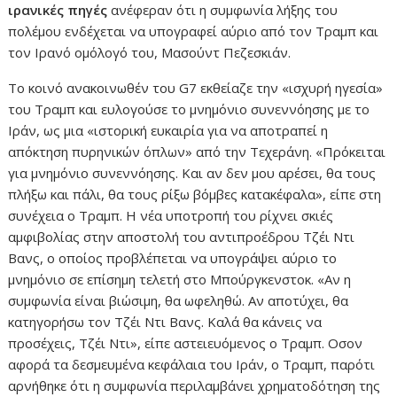
ιρανικές πηγές
ανέφεραν ότι η συμφωνία λήξης του
πολέμου ενδέχεται να υπογραφεί αύριο από τον Τραμπ και
τον Ιρανό ομόλογό του, Μασούντ Πεζεσκιάν.
Το κοινό ανακοινωθέν του G7 εκθείαζε την «ισχυρή ηγεσία»
του Τραμπ και ευλογούσε το μνημόνιο συνεννόησης με το
Ιράν, ως μια «ιστορική ευκαιρία για να αποτραπεί η
απόκτηση πυρηνικών όπλων» από την Τεχεράνη. «Πρόκειται
για μνημόνιο συνεννόησης. Και αν δεν μου αρέσει, θα τους
πλήξω και πάλι, θα τους ρίξω βόμβες κατακέφαλα», είπε στη
συνέχεια ο Τραμπ. Η νέα υποτροπή του ρίχνει σκιές
αμφιβολίας στην αποστολή του αντιπροέδρου Τζέι Ντι
Βανς, ο οποίος προβλέπεται να υπογράψει αύριο το
μνημόνιο σε επίσημη τελετή στο Μπούργκενστοκ. «Αν η
συμφωνία είναι βιώσιμη, θα ωφεληθώ. Αν αποτύχει, θα
κατηγορήσω τον Τζέι Ντι Βανς. Καλά θα κάνεις να
προσέχεις, Τζέι Ντι», είπε αστειευόμενος ο Τραμπ. Οσον
αφορά τα δεσμευμένα κεφάλαια του Ιράν, ο Τραμπ, παρότι
αρνήθηκε ότι η συμφωνία περιλαμβάνει χρηματοδότηση της