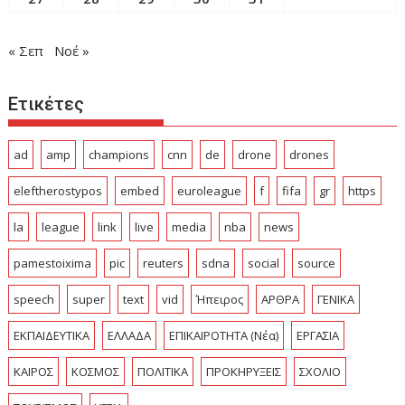
« Σεπ
Νοέ »
Ετικέτες
ad
amp
champions
cnn
de
drone
drones
eleftherostypos
embed
euroleague
f
fifa
gr
https
la
league
link
live
media
nba
news
pamestoixima
pic
reuters
sdna
social
source
speech
super
text
vid
Ήπειρος
ΑΡΘΡΑ
ΓΕΝΙΚΑ
ΕΚΠΑΙΔΕΥΤΙΚΑ
ΕΛΛΑΔΑ
ΕΠΙΚΑΙΡΟΤΗΤΑ (Νέα)
ΕΡΓΑΣΙΑ
ΚΑΙΡΟΣ
ΚΟΣΜΟΣ
ΠΟΛΙΤΙΚΑ
ΠΡΟΚΗΡΥΞΕΙΣ
ΣΧΟΛΙΟ