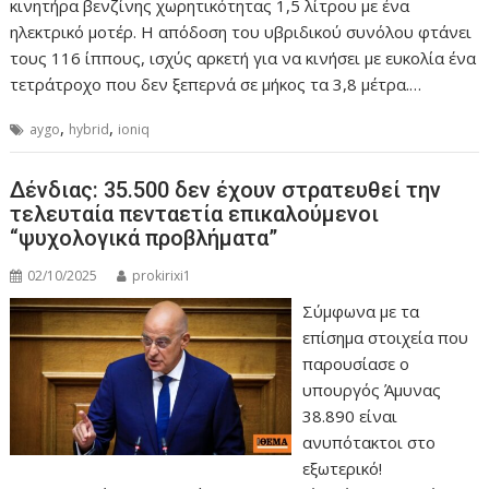
κινητήρα βενζίνης χωρητικότητας 1,5 λίτρου με ένα
ηλεκτρικό μοτέρ. Η απόδοση του υβριδικού συνόλου φτάνει
τους 116 ίππους, ισχύς αρκετή για να κινήσει με ευκολία ένα
τετράτροχο που δεν ξεπερνά σε μήκος τα 3,8 μέτρα.…
,
,
aygo
hybrid
ioniq
Δένδιας: 35.500 δεν έχουν στρατευθεί την
τελευταία πενταετία επικαλούμενοι
“ψυχολογικά προβλήματα”
02/10/2025
prokirixi1
Σύμφωνα με τα
επίσημα στοιχεία που
παρουσίασε ο
υπουργός Άμυνας
38.890 είναι
ανυπότακτοι στο
εξωτερικό!