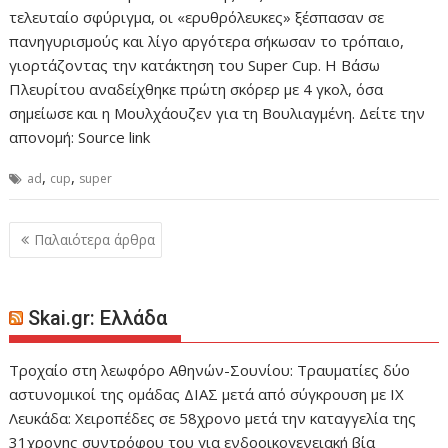
τελευταίο σφύριγμα, οι «ερυθρόλευκες» ξέσπασαν σε
πανηγυρισμούς και λίγο αργότερα σήκωσαν το τρόπαιο,
γιορτάζοντας την κατάκτηση του Super Cup. Η Βάσω
Πλευρίτου αναδείχθηκε πρώτη σκόρερ με 4 γκολ, όσα
σημείωσε και η Μουλχάουζεν για τη Βουλιαγμένη. Δείτε την
απονομή: Source link
,
,
ad
cup
super
Πλοήγηση
Παλαιότερα άρθρα
άρθρων
Skai.gr: Ελλάδα
Τροχαίο στη λεωφόρο Αθηνών-Σουνίου: Τραυματίες δύο
αστυνομικοί της ομάδας ΔΙΑΣ μετά από σύγκρουση με ΙΧ
Λευκάδα: Χειροπέδες σε 58χρονο μετά την καταγγελία της
31χρονης συντρόφου του για ενδοοικογενειακή βία