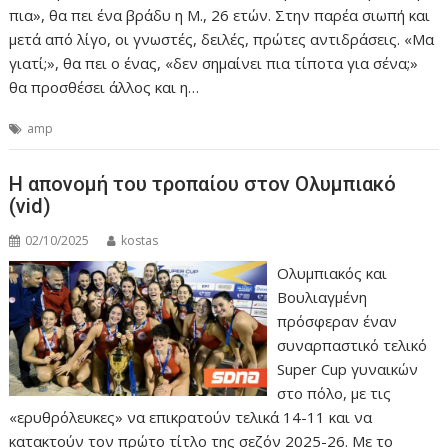
πια», θα πει ένα βράδυ η Μ., 26 ετών. Στην παρέα σιωπή και
μετά από λίγο, οι γνωστές, δειλές, πρώτες αντιδράσεις. «Μα
γιατί;», θα πει ο ένας, «δεν σημαίνει πια τίποτα για σένα;»
θα προσθέσει άλλος και η…
amp
Η απονομή του τροπαίου στον Ολυμπιακό
(vid)
02/10/2025
kostas
Ολυμπιακός και
Βουλιαγμένη
πρόσφεραν έναν
συναρπαστικό τελικό
Super Cup γυναικών
στο πόλο, με τις
«ερυθρόλευκες» να επικρατούν τελικά 14-11 και να
κατακτούν τον πρώτο τίτλο της σεζόν 2025-26. Με το