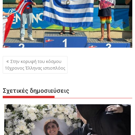
Πλοήγηση
Στην κορυφή του κόσμου
άρθρων
10χρονος Έλληνας ιστιοπλόος
Σχετικές δημοσιεύσεις