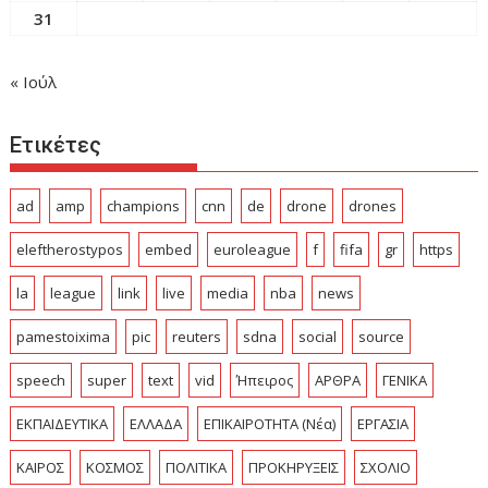
31
« Ιούλ
Ετικέτες
ad
amp
champions
cnn
de
drone
drones
eleftherostypos
embed
euroleague
f
fifa
gr
https
la
league
link
live
media
nba
news
pamestoixima
pic
reuters
sdna
social
source
speech
super
text
vid
Ήπειρος
ΑΡΘΡΑ
ΓΕΝΙΚΑ
ΕΚΠΑΙΔΕΥΤΙΚΑ
ΕΛΛΑΔΑ
ΕΠΙΚΑΙΡΟΤΗΤΑ (Νέα)
ΕΡΓΑΣΙΑ
ΚΑΙΡΟΣ
ΚΟΣΜΟΣ
ΠΟΛΙΤΙΚΑ
ΠΡΟΚΗΡΥΞΕΙΣ
ΣΧΟΛΙΟ