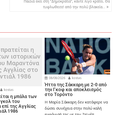
Παιδιά εκεί στη “Δημοκρατία”, κάντε λίγο κράτει. Θα
τυφλωθειτε! από την πολύ βλακεία…
πρατείται η
των ιστορικών
ου Μαραντόνα
ς Αγγλίας στο
ντιάλ 1986
08/08/2026
kostas
Ήττα της Σάκκαρη με 2-0 από
την Γκοφ και αποκλεισμός
kostas
στο Τορόντο
ίται η μπάλα των
 γκολ του
Η Μαρία Σάκκαρη δεν κατάφερε να
 επί της Αγγλίας
δώσει συνέχεια στην πολύ καλή
ιάλ 1986
εμφάνισή της με την Ζεϊνέπ...