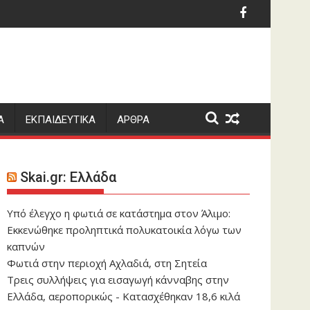
μός στο Τορόντο
στηκε πρόεδρος της Κολομβίας ο Αμπελάρδο ντε λα Εσπριέγια
Κίνηση-έκπληξη 
Α
ΕΚΠΑΙΔΕΥΤΙΚΑ
ΑΡΘΡΑ
Skai.gr: Ελλάδα
Yπό έλεγχο η φωτιά σε κατάστημα στον Άλιμο:
Εκκενώθηκε προληπτικά πολυκατοικία λόγω των
καπνών
Φωτιά στην περιοχή Αχλαδιά, στη Σητεία
Τρεις συλλήψεις για εισαγωγή κάνναβης στην
Ελλάδα, αεροπορικώς - Κατασχέθηκαν 18,6 κιλά