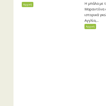
Η μπάλα με τ
Αρχική
Μαραντόνα σ
ιστορικά γκ
Αγγλία,...
Αρχική