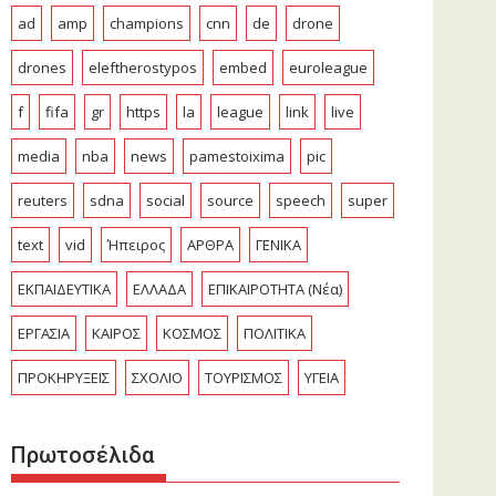
ad
amp
champions
cnn
de
drone
drones
eleftherostypos
embed
euroleague
f
fifa
gr
https
la
league
link
live
media
nba
news
pamestoixima
pic
reuters
sdna
social
source
speech
super
text
vid
Ήπειρος
ΑΡΘΡΑ
ΓΕΝΙΚΑ
ΕΚΠΑΙΔΕΥΤΙΚΑ
ΕΛΛΑΔΑ
ΕΠΙΚΑΙΡΟΤΗΤΑ (Νέα)
ΕΡΓΑΣΙΑ
ΚΑΙΡΟΣ
ΚΟΣΜΟΣ
ΠΟΛΙΤΙΚΑ
ΠΡΟΚΗΡΥΞΕΙΣ
ΣΧΟΛΙΟ
ΤΟΥΡΙΣΜΟΣ
ΥΓΕΙΑ
Πρωτοσέλιδα