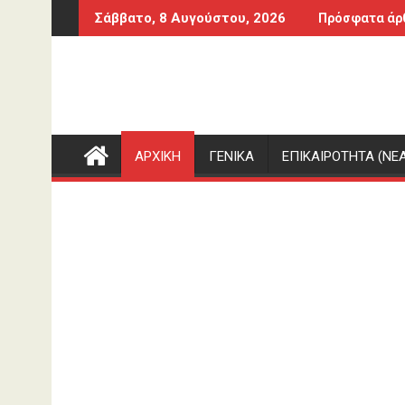
Περάστε
υν σήμερα 8 Αυγούστου
Δημοπρατείται η μπάλα των ιστορικών γ
Σάββατο, 8 Αυγούστου, 2026
Πρόσφατα άρ
στο
περιεχόμενο
ΑΡΧΙΚΗ
ΓΕΝΙΚΑ
ΕΠΙΚΑΙΡΟΤΗΤΑ (ΝΕΑ