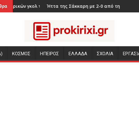
κολ του Μαραντόνα επί της Αγγλίας στο Μουντιάλ 1986
Ήττα της Σάκκαρη με 2-0 από την Γκοφ και αποκλεισ
Ορκί
θρα
)
ΚΟΣΜΟΣ
ΗΠΕΙΡΟΣ
ΕΛΛΑΔΑ
ΣΧΟΛΙΑ
ΕΡΓΑΣΙ