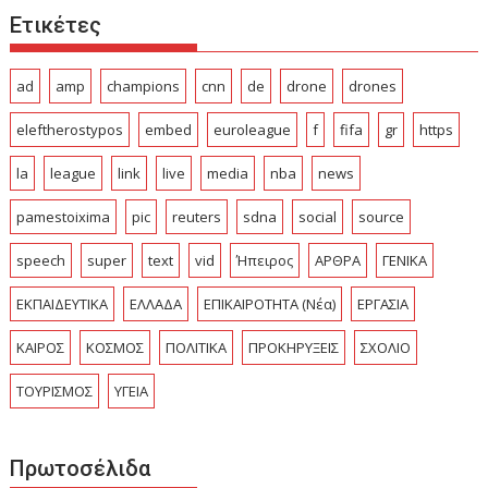
Ετικέτες
ad
amp
champions
cnn
de
drone
drones
eleftherostypos
embed
euroleague
f
fifa
gr
https
la
league
link
live
media
nba
news
pamestoixima
pic
reuters
sdna
social
source
speech
super
text
vid
Ήπειρος
ΑΡΘΡΑ
ΓΕΝΙΚΑ
ΕΚΠΑΙΔΕΥΤΙΚΑ
ΕΛΛΑΔΑ
ΕΠΙΚΑΙΡΟΤΗΤΑ (Νέα)
ΕΡΓΑΣΙΑ
ΚΑΙΡΟΣ
ΚΟΣΜΟΣ
ΠΟΛΙΤΙΚΑ
ΠΡΟΚΗΡΥΞΕΙΣ
ΣΧΟΛΙΟ
ΤΟΥΡΙΣΜΟΣ
ΥΓΕΙΑ
Πρωτοσέλιδα