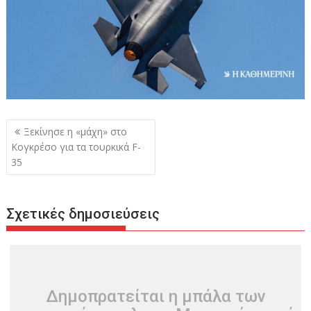
Πλοήγηση
Ξεκίνησε η «μάχη» στο
άρθρων
Κογκρέσο για τα τουρκικά F-
35
Σχετικές δημοσιεύσεις
Δημοπρατείται η μπάλα των