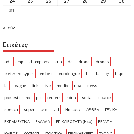
24
25
26
27
28
29
30
31
« Ιούλ
Ετικέτες
ad
amp
champions
cnn
de
drone
drones
eleftherostypos
embed
euroleague
f
fifa
gr
https
la
league
link
live
media
nba
news
pamestoixima
pic
reuters
sdna
social
source
speech
super
text
vid
Ήπειρος
ΑΡΘΡΑ
ΓΕΝΙΚΑ
ΕΚΠΑΙΔΕΥΤΙΚΑ
ΕΛΛΑΔΑ
ΕΠΙΚΑΙΡΟΤΗΤΑ (Νέα)
ΕΡΓΑΣΙΑ
ΚΑΙΡΟΣ
ΚΟΣΜΟΣ
ΠΟΛΙΤΙΚΑ
ΠΡΟΚΗΡΥΞΕΙΣ
ΣΧΟΛΙΟ