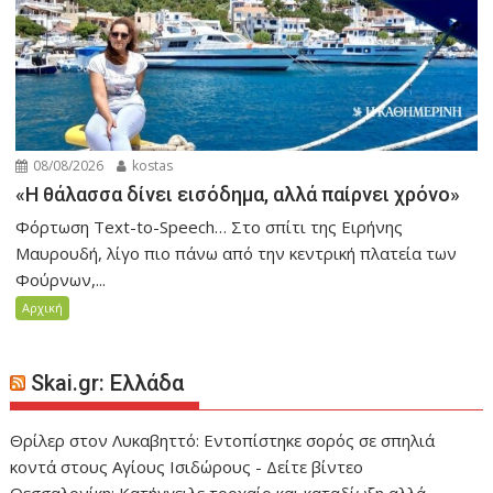
08/08/2026
kostas
«Η θάλασσα δίνει εισόδημα, αλλά παίρνει χρόνο»
Φόρτωση Text-to-Speech… Στο σπίτι της Ειρήνης
Μαυρουδή, λίγο πιο πάνω από την κεντρική πλατεία των
Φούρνων,...
Αρχική
Skai.gr: Ελλάδα
Θρίλερ στον Λυκαβηττό: Εντοπίστηκε σορός σε σπηλιά
κοντά στους Αγίους Ισιδώρους - Δείτε βίντεο
Θεσσαλονίκη: Κατήγγειλε τροχαίο και καταδίωξη αλλά