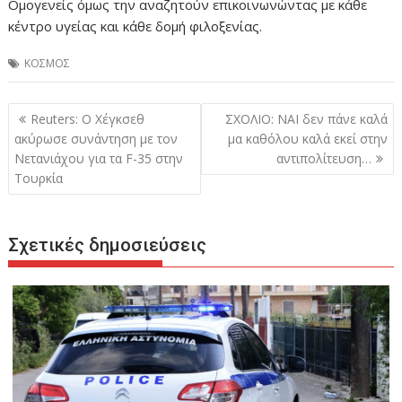
Ομογενείς όμως την αναζητούν επικοινωνώντας με κάθε
κέντρο υγείας και κάθε δομή φιλοξενίας.
ΚΟΣΜΟΣ
Πλοήγηση
Reuters: Ο Χέγκσεθ
ΣΧΟΛΙΟ: ΝΑΙ δεν πάνε καλά
άρθρων
ακύρωσε συνάντηση με τον
μα καθόλου καλά εκεί στην
Νετανιάχου για τα F-35 στην
αντιπολίτευση…
Τουρκία
Σχετικές δημοσιεύσεις