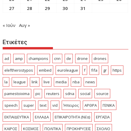
27
28
29
30
31
« Ιούν
Αυγ »
Ετικέτες
ad
amp
champions
cnn
de
drone
drones
eleftherostypos
embed
euroleague
f
fifa
gr
https
la
league
link
live
media
nba
news
pamestoixima
pic
reuters
sdna
social
source
speech
super
text
vid
Ήπειρος
ΑΡΘΡΑ
ΓΕΝΙΚΑ
ΕΚΠΑΙΔΕΥΤΙΚΑ
ΕΛΛΑΔΑ
ΕΠΙΚΑΙΡΟΤΗΤΑ (Νέα)
ΕΡΓΑΣΙΑ
ΚΑΙΡΟΣ
ΚΟΣΜΟΣ
ΠΟΛΙΤΙΚΑ
ΠΡΟΚΗΡΥΞΕΙΣ
ΣΧΟΛΙΟ