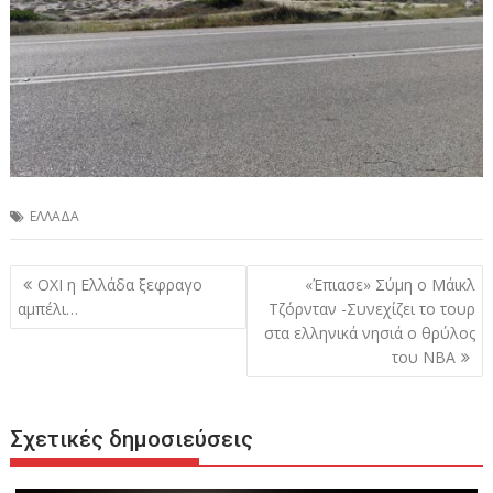
ΕΛΛΑΔΑ
Πλοήγηση
ΟΧΙ η Ελλάδα ξεφραγο
«Έπιασε» Σύμη ο Μάικλ
άρθρων
αμπέλι…
Τζόρνταν -Συνεχίζει το τουρ
στα ελληνικά νησιά ο θρύλος
του ΝΒΑ
Σχετικές δημοσιεύσεις