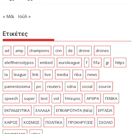
« Μάι
Ιούλ »
Ετικέτες
ad
amp
champions
cnn
de
drone
drones
eleftherostypos
embed
euroleague
f
fifa
gr
https
la
league
link
live
media
nba
news
pamestoixima
pic
reuters
sdna
social
source
speech
super
text
vid
Ήπειρος
ΑΡΘΡΑ
ΓΕΝΙΚΑ
ΕΚΠΑΙΔΕΥΤΙΚΑ
ΕΛΛΑΔΑ
ΕΠΙΚΑΙΡΟΤΗΤΑ (Νέα)
ΕΡΓΑΣΙΑ
ΚΑΙΡΟΣ
ΚΟΣΜΟΣ
ΠΟΛΙΤΙΚΑ
ΠΡΟΚΗΡΥΞΕΙΣ
ΣΧΟΛΙΟ