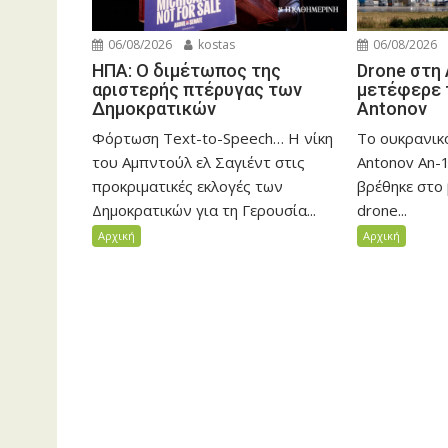
06/08/2026
kostas
06/08/2026
ΗΠΑ: Ο διμέτωπος της
Drone στη 
αριστερής πτέρυγας των
μετέφερε 
Δημοκρατικών
Antonov
Φόρτωση Text-to-Speech… Η νίκη
Το ουκρανικ
του Αμπντούλ ελ Σαγιέντ στις
Antonov An-
προκριματικές εκλογές των
βρέθηκε στο
Δημοκρατικών για τη Γερουσία...
drone...
Αρχική
Αρχική