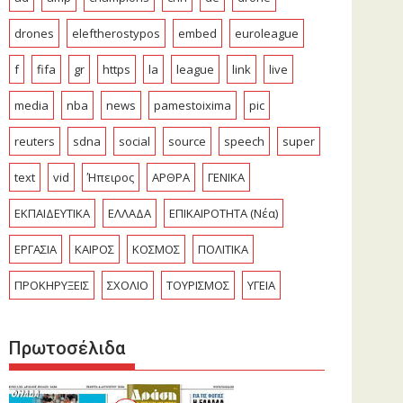
drones
eleftherostypos
embed
euroleague
f
fifa
gr
https
la
league
link
live
media
nba
news
pamestoixima
pic
reuters
sdna
social
source
speech
super
text
vid
Ήπειρος
ΑΡΘΡΑ
ΓΕΝΙΚΑ
ΕΚΠΑΙΔΕΥΤΙΚΑ
ΕΛΛΑΔΑ
ΕΠΙΚΑΙΡΟΤΗΤΑ (Νέα)
ΕΡΓΑΣΙΑ
ΚΑΙΡΟΣ
ΚΟΣΜΟΣ
ΠΟΛΙΤΙΚΑ
ΠΡΟΚΗΡΥΞΕΙΣ
ΣΧΟΛΙΟ
ΤΟΥΡΙΣΜΟΣ
ΥΓΕΙΑ
Πρωτοσέλιδα