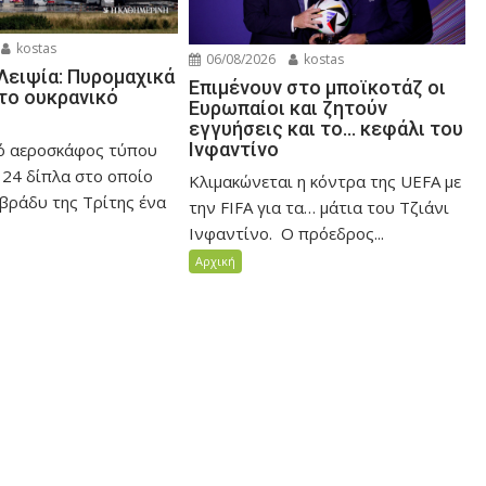
kostas
06/08/2026
kostas
Λειψία: Πυρομαχικά
Επιμένουν στο μποϊκοτάζ οι
το ουκρανικό
Ευρωπαίοι και ζητούν
εγγυήσεις και το… κεφάλι του
Ινφαντίνο
ό αεροσκάφος τύπου
124 δίπλα στο οποίο
Κλιμακώνεται η κόντρα της UEFA με
 βράδυ της Τρίτης ένα
την FIFA για τα… μάτια του Τζιάνι
Ινφαντίνο. Ο πρόεδρος...
Αρχική