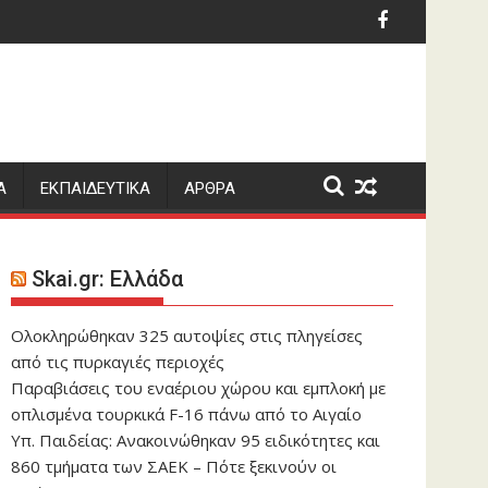
ις και το... κεφάλι του Ινφαντίνο
ει 17 εκατομμύρια τον χρόνο
Σαλάχ: Υπέγραψε το 
Α
ΕΚΠΑΙΔΕΥΤΙΚΑ
ΑΡΘΡΑ
Skai.gr: Ελλάδα
Ολοκληρώθηκαν 325 αυτοψίες στις πληγείσες
από τις πυρκαγιές περιοχές
Παραβιάσεις του εναέριου χώρου και εμπλοκή με
οπλισμένα τουρκικά F-16 πάνω από το Αιγαίο
Υπ. Παιδείας: Ανακοινώθηκαν 95 ειδικότητες και
860 τμήματα των ΣΑΕΚ – Πότε ξεκινούν οι