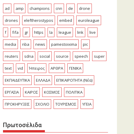
ad
amp
champions
cnn
de
drone
drones
eleftherostypos
embed
euroleague
f
fifa
gr
https
la
league
link
live
media
nba
news
pamestoixima
pic
reuters
sdna
social
source
speech
super
text
vid
Ήπειρος
ΑΡΘΡΑ
ΓΕΝΙΚΑ
ΕΚΠΑΙΔΕΥΤΙΚΑ
ΕΛΛΑΔΑ
ΕΠΙΚΑΙΡΟΤΗΤΑ (Νέα)
ΕΡΓΑΣΙΑ
ΚΑΙΡΟΣ
ΚΟΣΜΟΣ
ΠΟΛΙΤΙΚΑ
ΠΡΟΚΗΡΥΞΕΙΣ
ΣΧΟΛΙΟ
ΤΟΥΡΙΣΜΟΣ
ΥΓΕΙΑ
Πρωτοσέλιδα