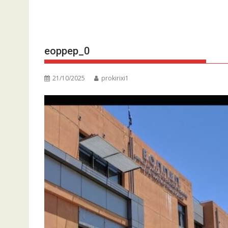
eoppep_0
21/10/2025
prokirixi1