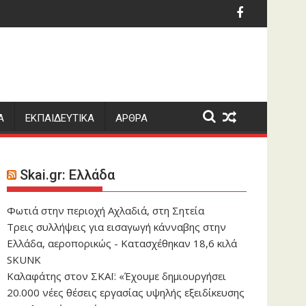
. Αθανάσιο Ε. Δρούγο
έπει να λείπουν από τη βαλίτσα σας
δη ενόψει Λιθουανίας: «Κάθε ματς τελικός, θα δώσουμε τα π
Η Γαλατασαράι έκα
Α
ΕΚΠΑΙΔΕΥΤΙΚΑ
ΑΡΘΡΑ
Skai.gr: Ελλάδα
Φωτιά στην περιοχή Αχλαδιά, στη Σητεία
Τρεις συλλήψεις για εισαγωγή κάνναβης στην
Ελλάδα, αεροπορικώς - Κατασχέθηκαν 18,6 κιλά
SKUNK
Καλαφάτης στον ΣΚΑΪ: «Έχουμε δημιουργήσει
20.000 νέες θέσεις εργασίας υψηλής εξειδίκευσης