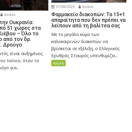
07/08/2026
kostas
Φαρμακείο διακοπών: Τα 15+1
kostas
απαραίτητα που δεν πρέπει να
την Ουκρανία:
λείπουν από τη βαλίτσα σας
πό 51 χώρες στα
Κιέβου – Όλο το
Με το μεγάλο κύμα των
 από τον δρ.
καλοκαιρινών διακοπών να
Ε. Δρούγο
βρίσκεται σε εξέλιξη, ο Ελληνικός
υτός είναι αυξημένος
Ερυθρός Σταυρός υπενθυμίζει...
τον Ιούνιο, όταν το
Αρχική
όγο για...