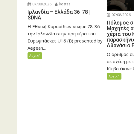
07/08/2026
kostas
Ιρλανδία – Ελλάδα 36-78 |
07/08/2026
SDNA
Πόλεμος σ
H Εθνική Κορασίδων νίκησε 78-36
Μαχητές α
την Ιρλανδία στην πρεμιέρα του
χέρια του 
παρασκήνιο
Ευρωμπάσκετ U16 (Β) presented by
Αθανάσιο 
Aegean...
Ο αριθμός α
Αρχική
σε σχέση με 
Κίεβο έκανε λ
Αρχική