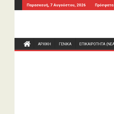
Περάστε
NA
Πόλεμος στην Ουκρανία: Μαχητές από 51 χ
Παρασκευή, 7 Αυγούστου, 2026
Πρόσφατα
στο
περιεχόμενο
ΑΡΧΙΚΗ
ΓΕΝΙΚΑ
ΕΠΙΚΑΙΡΟΤΗΤΑ (ΝΕΑ