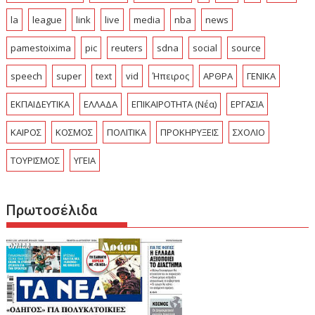
la
league
link
live
media
nba
news
pamestoixima
pic
reuters
sdna
social
source
speech
super
text
vid
Ήπειρος
ΑΡΘΡΑ
ΓΕΝΙΚΑ
ΕΚΠΑΙΔΕΥΤΙΚΑ
ΕΛΛΑΔΑ
ΕΠΙΚΑΙΡΟΤΗΤΑ (Νέα)
ΕΡΓΑΣΙΑ
ΚΑΙΡΟΣ
ΚΟΣΜΟΣ
ΠΟΛΙΤΙΚΑ
ΠΡΟΚΗΡΥΞΕΙΣ
ΣΧΟΛΙΟ
ΤΟΥΡΙΣΜΟΣ
ΥΓΕΙΑ
Πρωτοσέλιδα