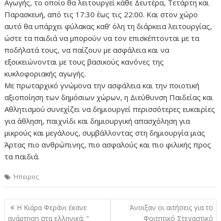
Αγωγής, το οποίο θα λειτουργεί κάθε Δευτέρα, Τετάρτη και
Παρασκευή, από τις 17:30 έως τις 22:00. Και στον χώρο
αυτό θα υπάρχει φύλακας καθ’ όλη τη διάρκεια λειτουργίας,
ώστε τα παιδιά να μπορούν να τον επισκέπτονται με τα
ποδήλατά τους, να παίζουν με ασφάλεια και να
εξοικειώνονται με τους βασικούς κανόνες της
κυκλοφοριακής αγωγής.
Με πρωταρχικό γνώμονα την ασφάλεια και την ποιοτική
αξιοποίηση των δημόσιων χώρων, η Διεύθυνση Παιδείας και
Αθλητισμού συνεχίζει να δημιουργεί περισσότερες ευκαιρίες
για άθληση, παιχνίδι και δημιουργική απασχόληση για
μικρούς και μεγάλους, συμβάλλοντας στη δημιουργία μιας
Άρτας πιο ανθρώπινης, πιο ασφαλούς και πιο φιλικής προς
τα παιδιά.
Ήπειρος
Πλοήγηση
Η Κιάρα Φεράνι έκανε
Άνοιξαν οι αιτήσεις για το
άρθρων
ανάρτηση στα ελληνικά: ”
Φοιτητικό Στεγαστικό