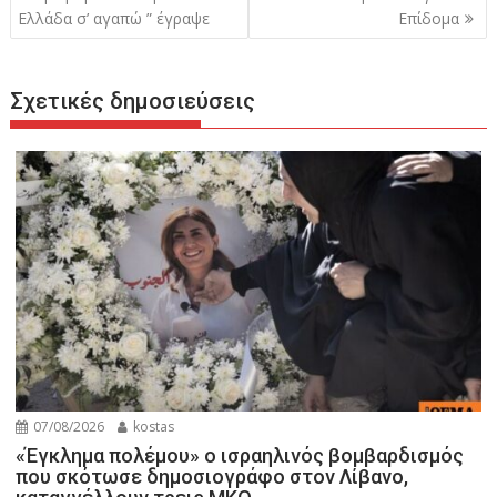
Ελλάδα σ’ αγαπώ ” έγραψε
Επίδομα
Σχετικές δημοσιεύσεις
07/08/2026
kostas
«Έγκλημα πολέμου» ο ισραηλινός βομβαρδισμός
που σκότωσε δημοσιογράφο στον Λίβανο,