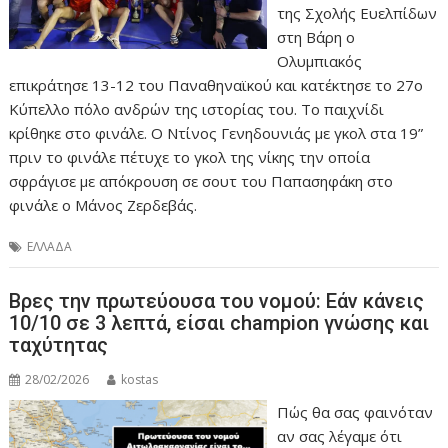
της Σχολής Ευελπίδων
στη Βάρη ο
Ολυμπιακός
επικράτησε 13-12 του Παναθηναϊκού και κατέκτησε το 27ο
Κύπελλο πόλο ανδρών της ιστορίας του. Το παιχνίδι
κρίθηκε στο φινάλε. Ο Ντίνος Γενηδουνιάς με γκολ στα 19”
πριν το φινάλε πέτυχε το γκολ της νίκης την οποία
σφράγισε με απόκρουση σε σουτ του Παπασηφάκη στο
φινάλε ο Μάνος Ζερδεβάς.
ΕΛΛΑΔΑ
Βρες την πρωτεύουσα του νομού: Εάν κάνεις
10/10 σε 3 λεπτά, είσαι champion γνώσης και
ταχύτητας
28/02/2026
kostas
Πώς θα σας φαινόταν
αν σας λέγαμε ότι