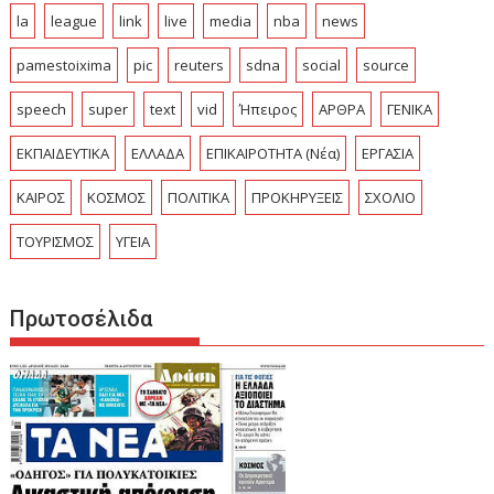
la
league
link
live
media
nba
news
pamestoixima
pic
reuters
sdna
social
source
speech
super
text
vid
Ήπειρος
ΑΡΘΡΑ
ΓΕΝΙΚΑ
ΕΚΠΑΙΔΕΥΤΙΚΑ
ΕΛΛΑΔΑ
ΕΠΙΚΑΙΡΟΤΗΤΑ (Νέα)
ΕΡΓΑΣΙΑ
ΚΑΙΡΟΣ
ΚΟΣΜΟΣ
ΠΟΛΙΤΙΚΑ
ΠΡΟΚΗΡΥΞΕΙΣ
ΣΧΟΛΙΟ
ΤΟΥΡΙΣΜΟΣ
ΥΓΕΙΑ
Πρωτοσέλιδα