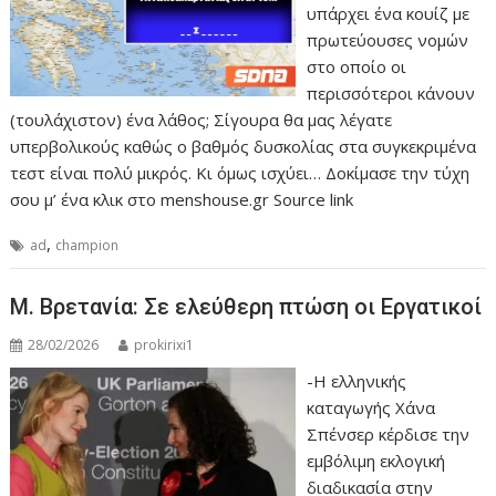
υπάρχει ένα κουίζ με
πρωτεύουσες νομών
στο οποίο οι
περισσότεροι κάνουν
(τουλάχιστον) ένα λάθος; Σίγουρα θα μας λέγατε
υπερβολικούς καθώς ο βαθμός δυσκολίας στα συγκεκριμένα
τεστ είναι πολύ μικρός. Κι όμως ισχύει… Δοκίμασε την τύχη
σου μ’ ένα κλικ στο menshouse.gr Source link
,
ad
champion
Μ. Βρετανία: Σε ελεύθερη πτώση οι Εργατικοί
28/02/2026
prokirixi1
-Η ελληνικής
καταγωγής Χάνα
Σπένσερ κέρδισε την
εμβόλιμη εκλογική
διαδικασία στην