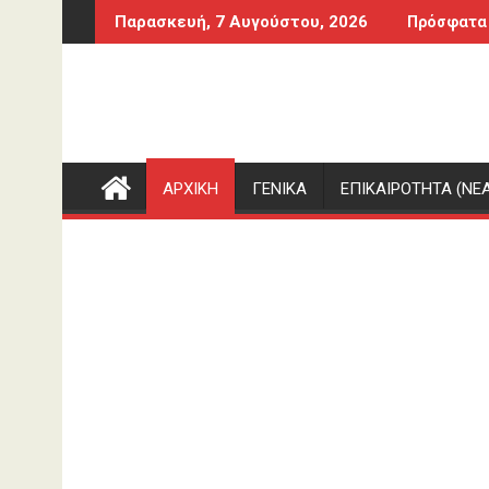
Περάστε
ρονη – Αύριο στον Εισαγγελέα
«Μαρμαροκολόνα μου» της γράφουν, δείτε 
Παρασκευή, 7 Αυγούστου, 2026
Πρόσφατα
στο
περιεχόμενο
ΑΡΧΙΚΗ
ΓΕΝΙΚΑ
ΕΠΙΚΑΙΡΟΤΗΤΑ (ΝΕΑ