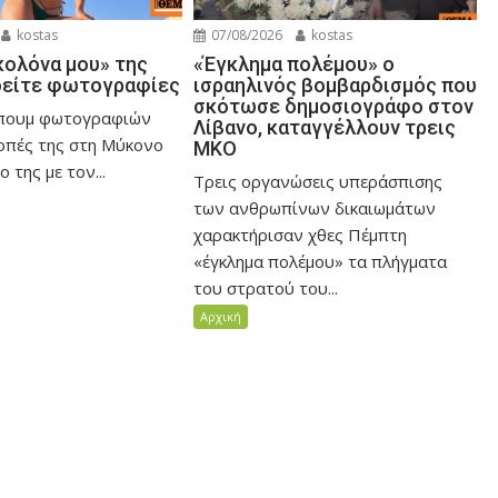
kostas
07/08/2026
kostas
ολόνα μου» της
«Έγκλημα πολέμου» ο
δείτε φωτογραφίες
ισραηλινός βομβαρδισμός που
σκότωσε δημοσιογράφο στον
μπουμ φωτογραφιών
Λίβανο, καταγγέλλουν τρεις
κοπές της στη Μύκονο
ΜΚΟ
 της με τον...
Τρεις οργανώσεις υπεράσπισης
των ανθρωπίνων δικαιωμάτων
χαρακτήρισαν χθες Πέμπτη
«έγκλημα πολέμου» τα πλήγματα
του στρατού του...
Αρχική