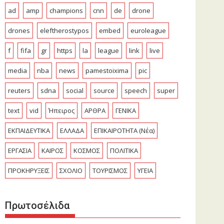
ad
amp
champions
cnn
de
drone
drones
eleftherostypos
embed
euroleague
f
fifa
gr
https
la
league
link
live
media
nba
news
pamestoixima
pic
reuters
sdna
social
source
speech
super
text
vid
Ήπειρος
ΑΡΘΡΑ
ΓΕΝΙΚΑ
ΕΚΠΑΙΔΕΥΤΙΚΑ
ΕΛΛΑΔΑ
ΕΠΙΚΑΙΡΟΤΗΤΑ (Νέα)
ΕΡΓΑΣΙΑ
ΚΑΙΡΟΣ
ΚΟΣΜΟΣ
ΠΟΛΙΤΙΚΑ
ΠΡΟΚΗΡΥΞΕΙΣ
ΣΧΟΛΙΟ
ΤΟΥΡΙΣΜΟΣ
ΥΓΕΙΑ
Πρωτοσέλιδα