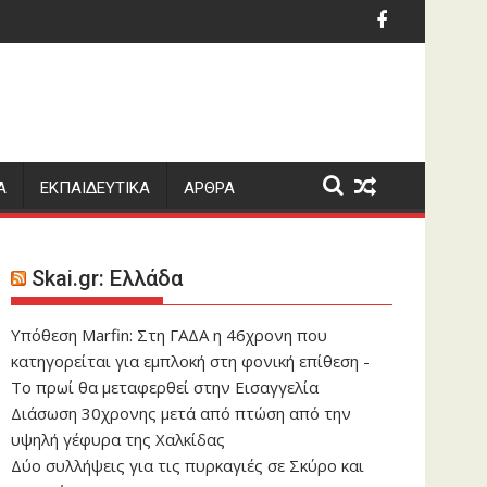
τωσε δημοσιογράφο στον Λίβανο, καταγγέλλουν τρεις ΜΚΟ
ς στο γραφείο: Πόσο μπορεί να χαλαρώσει το dress code;
Συνελήφθη πρώην κυβ
Α
ΕΚΠΑΙΔΕΥΤΙΚΑ
ΑΡΘΡΑ
Skai.gr: Ελλάδα
Υπόθεση Marfin: Στη ΓΑΔΑ η 46χρονη που
κατηγορείται για εμπλοκή στη φονική επίθεση -
Το πρωί θα μεταφερθεί στην Εισαγγελία
Διάσωση 30χρονης μετά από πτώση από την
υψηλή γέφυρα της Χαλκίδας
Δύο συλλήψεις για τις πυρκαγιές σε Σκύρο και