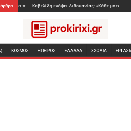
τον δρ. Αθανάσιο Ε. Δρούγο
δεν πρέπει να λείπουν από τη βαλίτσα σας
Καβελίδη ενόψει Λιθουανίας: «Κάθε ματς τελικός, θα δώσου
Η Γαλατασα
 άρθρα
)
ΚΟΣΜΟΣ
ΗΠΕΙΡΟΣ
ΕΛΛΑΔΑ
ΣΧΟΛΙΑ
ΕΡΓΑΣΙ