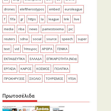
drones
eleftherostypos
embed
euroleague
f
fifa
gr
https
la
league
link
live
media
nba
news
pamestoixima
pic
reuters
sdna
social
source
speech
super
text
vid
Ήπειρος
ΑΡΘΡΑ
ΓΕΝΙΚΑ
ΕΚΠΑΙΔΕΥΤΙΚΑ
ΕΛΛΑΔΑ
ΕΠΙΚΑΙΡΟΤΗΤΑ (Νέα)
ΕΡΓΑΣΙΑ
ΚΑΙΡΟΣ
ΚΟΣΜΟΣ
ΠΟΛΙΤΙΚΑ
ΠΡΟΚΗΡΥΞΕΙΣ
ΣΧΟΛΙΟ
ΤΟΥΡΙΣΜΟΣ
ΥΓΕΙΑ
Πρωτοσέλιδα