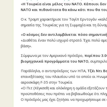
«
Η Τουρκία είναι μέλος του ΝΑΤΟ. Κάποιοι δεν 
ΝΑΤΟ και πιθανότατα θα κάνω κάτι που θα το
Ο κ. Τραμπ χαρακτήρισε τον Ταγίπ Ερντογάν «καλ
σημασία της Τουρκίας για τη Συμμαχία και τη δύνα
«
Ο κόσμος δεν αντιλαμβάνεται πόσο σημαντική
«Διαθέτει έναν πολύ ισχυρό στρατό. Έχει πολύ αμε
βάση».
Σύμφωνα με τον Αμερικανό πρόεδρο,
περίπου 3.00
βιομηχανικά προγράμματα του ΝΑΤΟ
, συμπεριλ
Παράλληλα, ο αντιπρόεδρος των ΗΠΑ,
Τζέι Ντι Β
επανεξέτασης του πλαισίου υπό το οποίο οι Ηνωμ
αεροσκάφη F-35 στην Τουρκία.
«Ο Πιτ (Χέγκσεθ) και ολόκληρη η ομάδα εξετάζουν 
προϋποθέσεις που πρέπει να βεβαιωθούμε ότι πληρ
Ο πρόεδρός μας έχει ζητήσει να προχωρήσουμε σε 