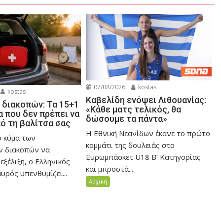
07/08/2026
kostas
kostas
Καβελίδη ενόψει Λιθουανίας:
 διακοπών: Τα 15+1
«Κάθε ματς τελικός, θα
 που δεν πρέπει να
δώσουμε τα πάντα»
ό τη βαλίτσα σας
Η Εθνική Νεανίδων έκανε το πρώτο
ο κύμα των
κομμάτι της δουλειάς στο
ν διακοπών να
Ευρωμπάσκετ U18 Β’ Κατηγορίας
 εξέλιξη, ο Ελληνικός
και μπροστά...
ρός υπενθυμίζει...
Αρχική