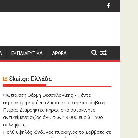
με τα πάντα»
ράι έκανε πρόταση για τον Κωνσταντέλια σύμφωνα με τους 
Καλώδιο Ελλάδας – Κύπρ
Α
ΕΚΠΑΙΔΕΥΤΙΚΑ
ΑΡΘΡΑ
Skai.gr: Ελλάδα
Φωτιά στη Θέρμη Θεσσαλονίκης - Πέντε
αεροσκάφη και ένα ελικόπτερο στην κατάσβεση
Πιερία: Διαρρήκτες πήραν από αυτοκίνητο
αντικείμενα αξίας άνω των 19.000 ευρώ - Δύο
συλλήψεις
Πολύ υψηλός κίνδυνος πυρκαγιάς το Σάββατο σε