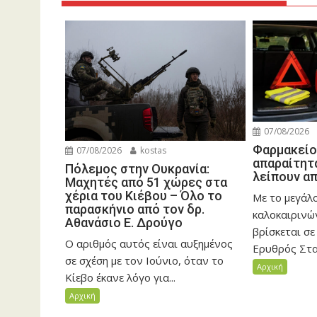
07/08/2026
Φαρμακείο
07/08/2026
kostas
απαραίτητα
Πόλεμος στην Ουκρανία:
λείπουν απ
Μαχητές από 51 χώρες στα
χέρια του Κιέβου – Όλο το
Με το μεγάλ
παρασκήνιο από τον δρ.
καλοκαιρινώ
Αθανάσιο Ε. Δρούγο
βρίσκεται σε
Ο αριθμός αυτός είναι αυξημένος
Ερυθρός Σταυ
σε σχέση με τον Ιούνιο, όταν το
Αρχική
Κίεβο έκανε λόγο για...
Αρχική