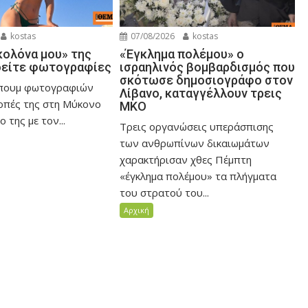
kostas
07/08/2026
kostas
ολόνα μου» της
«Έγκλημα πολέμου» ο
δείτε φωτογραφίες
ισραηλινός βομβαρδισμός που
σκότωσε δημοσιογράφο στον
μπουμ φωτογραφιών
Λίβανο, καταγγέλλουν τρεις
κοπές της στη Μύκονο
ΜΚΟ
 της με τον...
Τρεις οργανώσεις υπεράσπισης
των ανθρωπίνων δικαιωμάτων
χαρακτήρισαν χθες Πέμπτη
«έγκλημα πολέμου» τα πλήγματα
του στρατού του...
Αρχική