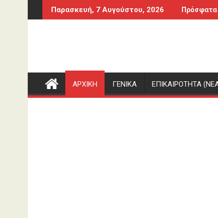
Περάστε
χρονη – Αύριο στον Εισαγγελέα
«Μαρμαροκολόνα μου» της γράφουν, δείτε
Παρασκευή, 7 Αυγούστου, 2026
Πρόσφατα
στο
περιεχόμενο
ΑΡΧΙΚΗ
ΓΕΝΙΚΑ
ΕΠΙΚΑΙΡΟΤΗΤΑ (ΝΕΑ