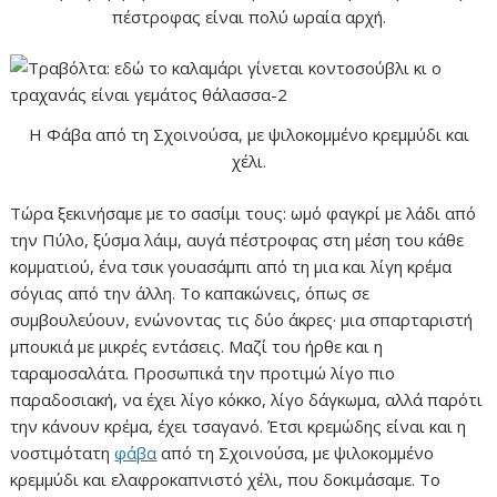
πέστροφας είναι πολύ ωραία αρχή.
Η Φάβα από τη Σχοινούσα, με ψιλοκομμένο κρεμμύδι και
χέλι.
Τώρα ξεκινήσαμε με το σασίμι τους: ωμό φαγκρί με λάδι από
την Πύλο, ξύσμα λάιμ, αυγά πέστροφας στη μέση του κάθε
κομματιού, ένα τσικ γουασάμπι από τη μια και λίγη κρέμα
σόγιας από την άλλη. Το καπακώνεις, όπως σε
συμβουλεύουν, ενώνοντας τις δύο άκρες· μια σπαρταριστή
μπουκιά με μικρές εντάσεις. Μαζί του ήρθε και η
ταραμοσαλάτα. Προσωπικά την προτιμώ λίγο πιο
παραδοσιακή, να έχει λίγο κόκκο, λίγο δάγκωμα, αλλά παρότι
την κάνουν κρέμα, έχει τσαγανό. Έτσι κρεμώδης είναι και η
νοστιμότατη
φάβα
από τη Σχοινούσα, με ψιλοκομμένο
κρεμμύδι και ελαφροκαπνιστό χέλι, που δοκιμάσαμε. Το