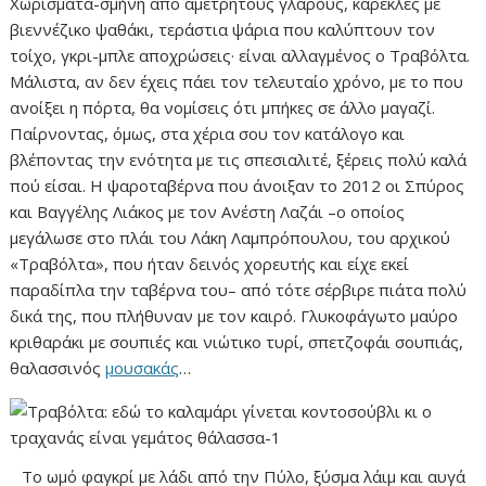
Χωρίσματα-σμήνη από αμέτρητους γλάρους, καρέκλες με
βιεννέζικο ψαθάκι, τεράστια ψάρια που καλύπτουν τον
τοίχο, γκρι-μπλε αποχρώσεις· είναι αλλαγμένος ο Τραβόλτα.
Μάλιστα, αν δεν έχεις πάει τον τελευταίο χρόνο, με το που
ανοίξει η πόρτα, θα νομίσεις ότι μπήκες σε άλλο μαγαζί.
Παίρνοντας, όμως, στα χέρια σου τον κατάλογο και
βλέποντας την ενότητα με τις σπεσιαλιτέ, ξέρεις πολύ καλά
πού είσαι. Η ψαροταβέρνα που άνοιξαν το 2012 οι Σπύρος
και Βαγγέλης Λιάκος με τον Ανέστη Λαζάι –ο οποίος
μεγάλωσε στο πλάι του Λάκη Λαμπρόπουλου, του αρχικού
«Τραβόλτα», που ήταν δεινός χορευτής και είχε εκεί
παραδίπλα την ταβέρνα του– από τότε σέρβιρε πιάτα πολύ
δικά της, που πλήθυναν με τον καιρό. Γλυκοφάγωτο μαύρο
κριθαράκι με σουπιές και νιώτικο τυρί, σπετζοφάι σουπιάς,
θαλασσινός
μουσακάς
…
Το ωμό φαγκρί με λάδι από την Πύλο, ξύσμα λάιμ και αυγά