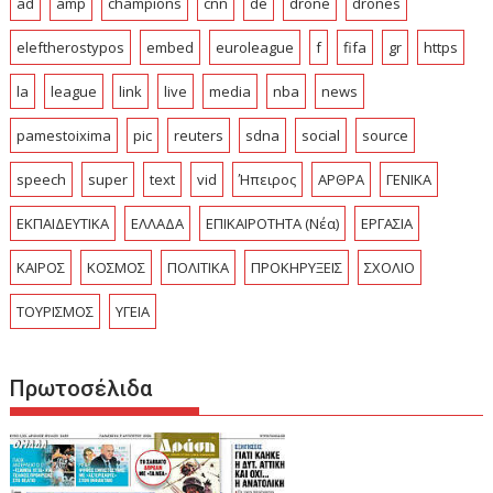
ad
amp
champions
cnn
de
drone
drones
eleftherostypos
embed
euroleague
f
fifa
gr
https
la
league
link
live
media
nba
news
pamestoixima
pic
reuters
sdna
social
source
speech
super
text
vid
Ήπειρος
ΑΡΘΡΑ
ΓΕΝΙΚΑ
ΕΚΠΑΙΔΕΥΤΙΚΑ
ΕΛΛΑΔΑ
ΕΠΙΚΑΙΡΟΤΗΤΑ (Νέα)
ΕΡΓΑΣΙΑ
ΚΑΙΡΟΣ
ΚΟΣΜΟΣ
ΠΟΛΙΤΙΚΑ
ΠΡΟΚΗΡΥΞΕΙΣ
ΣΧΟΛΙΟ
ΤΟΥΡΙΣΜΟΣ
ΥΓΕΙΑ
Πρωτοσέλιδα