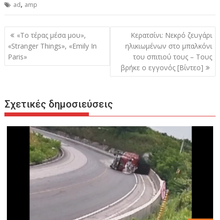
,
ad
amp
Πλοήγηση
«Το τέρας μέσα μου»,
Κερατσίνι: Νεκρό ζευγάρι
άρθρων
«Stranger Things», «Emily In
ηλικιωμένων στο μπαλκόνι
Paris»
του σπιτιού τους – Τους
βρήκε ο εγγονός [Βίντεο]
Σχετικές δημοσιεύσεις