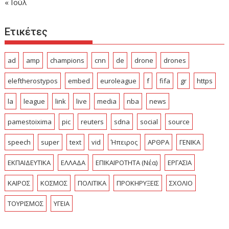
« Ιούλ
Ετικέτες
ad
amp
champions
cnn
de
drone
drones
eleftherostypos
embed
euroleague
f
fifa
gr
https
la
league
link
live
media
nba
news
pamestoixima
pic
reuters
sdna
social
source
speech
super
text
vid
Ήπειρος
ΑΡΘΡΑ
ΓΕΝΙΚΑ
ΕΚΠΑΙΔΕΥΤΙΚΑ
ΕΛΛΑΔΑ
ΕΠΙΚΑΙΡΟΤΗΤΑ (Νέα)
ΕΡΓΑΣΙΑ
ΚΑΙΡΟΣ
ΚΟΣΜΟΣ
ΠΟΛΙΤΙΚΑ
ΠΡΟΚΗΡΥΞΕΙΣ
ΣΧΟΛΙΟ
ΤΟΥΡΙΣΜΟΣ
ΥΓΕΙΑ