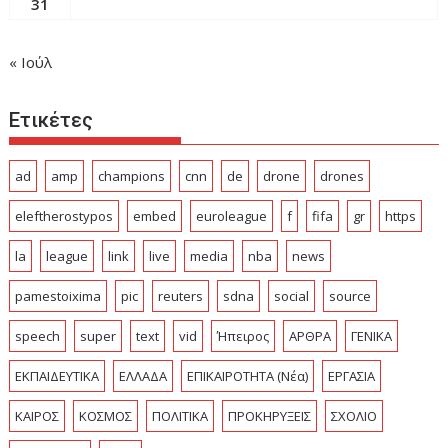
31
« Ιούλ
Ετικέτες
ad
amp
champions
cnn
de
drone
drones
eleftherostypos
embed
euroleague
f
fifa
gr
https
la
league
link
live
media
nba
news
pamestoixima
pic
reuters
sdna
social
source
speech
super
text
vid
Ήπειρος
ΑΡΘΡΑ
ΓΕΝΙΚΑ
ΕΚΠΑΙΔΕΥΤΙΚΑ
ΕΛΛΑΔΑ
ΕΠΙΚΑΙΡΟΤΗΤΑ (Νέα)
ΕΡΓΑΣΙΑ
ΚΑΙΡΟΣ
ΚΟΣΜΟΣ
ΠΟΛΙΤΙΚΑ
ΠΡΟΚΗΡΥΞΕΙΣ
ΣΧΟΛΙΟ