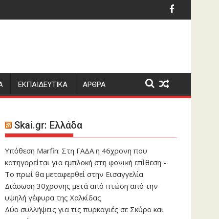
κάρβουνα, τον οδηγό έσωσε στρατιώτης, δείτε βίντεο
η Marfin: Στη ΓΑΔΑ η 46χρονη – Αύριο στον Εισαγγελέα
«Μαρμαροκολόνα μο
Α
ΕΚΠΑΙΔΕΥΤΙΚΑ
ΑΡΘΡΑ
Skai.gr: Ελλάδα
Υπόθεση Marfin: Στη ΓΑΔΑ η 46χρονη που
κατηγορείται για εμπλοκή στη φονική επίθεση -
Το πρωί θα μεταφερθεί στην Εισαγγελία
Διάσωση 30χρονης μετά από πτώση από την
υψηλή γέφυρα της Χαλκίδας
Δύο συλλήψεις για τις πυρκαγιές σε Σκύρο και