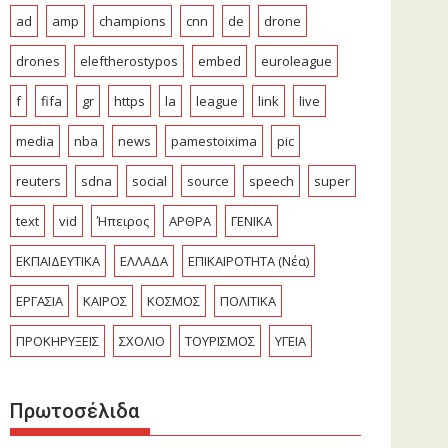
ad
amp
champions
cnn
de
drone
drones
eleftherostypos
embed
euroleague
f
fifa
gr
https
la
league
link
live
media
nba
news
pamestoixima
pic
reuters
sdna
social
source
speech
super
text
vid
Ήπειρος
ΑΡΘΡΑ
ΓΕΝΙΚΑ
ΕΚΠΑΙΔΕΥΤΙΚΑ
ΕΛΛΑΔΑ
ΕΠΙΚΑΙΡΟΤΗΤΑ (Νέα)
ΕΡΓΑΣΙΑ
ΚΑΙΡΟΣ
ΚΟΣΜΟΣ
ΠΟΛΙΤΙΚΑ
ΠΡΟΚΗΡΥΞΕΙΣ
ΣΧΟΛΙΟ
ΤΟΥΡΙΣΜΟΣ
ΥΓΕΙΑ
Πρωτοσέλιδα