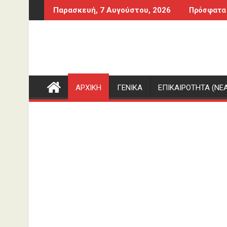
Περάστε
εται η αργία – Τι πρέπει να ξέρουν οι εργαζόμενοι
Προφυλακίστηκαν ο δήμαρχος Στυλίδας και
Παρασκευή, 7 Αυγούστου, 2026
Πρόσφατα
στο
περιεχόμενο
ΑΡΧΙΚΗ
ΓΕΝΙΚΑ
ΕΠΙΚΑΙΡΟΤΗΤΑ (ΝΕΑ