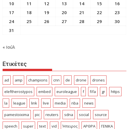
10
11
12
13
14
15
16
17
18
19
20
21
22
23
24
25
26
27
28
29
30
31
« Ιούλ
Ετικέτες
ad
amp
champions
cnn
de
drone
drones
eleftherostypos
embed
euroleague
f
fifa
gr
https
la
league
link
live
media
nba
news
pamestoixima
pic
reuters
sdna
social
source
speech
super
text
vid
Ήπειρος
ΑΡΘΡΑ
ΓΕΝΙΚΑ