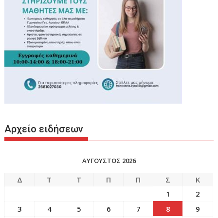
Αρχείο ειδήσεων
ΑΥΓΟΥΣΤΟΣ 2026
Δ
Τ
Τ
Π
Π
Σ
Κ
1
2
3
4
5
6
7
8
9