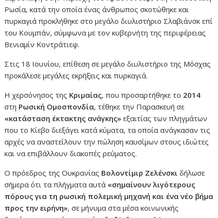
Ρωσία, κατά την οποία ένας άνθρωπος σκοτώθηκε και
πυρκαγιά προκλήθηκε στο μεγάλο διυλιστήριο Σλαβιάνσκ επί
του Κουμπάν, σύμφωνα με τον κυβερνήτη της περιφέρειας
Βενιαμίν Κοντράτιεφ.
Στις 18 Ιουνίου, επίθεση σε μεγάλο διυλιστήριο της Μόσχας
προκάλεσε μεγάλες εκρήξεις και πυρκαγιά.
Η χερσόνησος της
Κριμαίας
, που προσαρτήθηκε το
2014
στη
Ρωσική Ομοσπονδία
, τέθηκε την Παρασκευή σε
«κατάσταση έκτακτης ανάγκης»
εξαιτίας των πληγμάτων
που το Κίεβο διεξάγει κατά κύματα, τα οποία ανάγκασαν τις
αρχές να αναστείλουν την πώληση καυσίμων στους ιδιώτες
και να επιβάλλουν διακοπές ρεύματος.
Ο πρόεδρος της Ουκρανίας
Βολοντίμιρ Ζελένσκι
δήλωσε
σήμερα ότι τα πλήγματα αυτά
«σημαίνουν λιγότερους
πόρους για τη ρωσική πολεμική μηχανή και ένα νέο βήμα
προς την ειρήνη»
, σε μήνυμα στα μέσα κοινωνικής