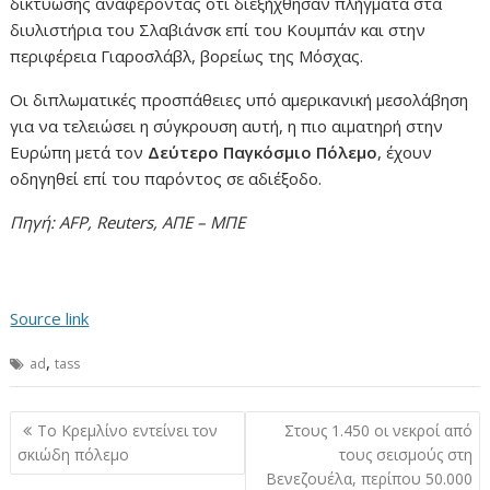
δικτύωσης αναφέροντας ότι διεξήχθησαν πλήγματα στα
διυλιστήρια του Σλαβιάνσκ επί του Κουμπάν και στην
περιφέρεια Γιαροσλάβλ, βορείως της Μόσχας.
Οι διπλωματικές προσπάθειες υπό αμερικανική μεσολάβηση
για να τελειώσει η σύγκρουση αυτή, η πιο αιματηρή στην
Ευρώπη μετά τον
Δεύτερο Παγκόσμιο Πόλεμο
, έχουν
οδηγηθεί επί του παρόντος σε αδιέξοδο.
Πηγή: AFP, Reuters, ΑΠΕ – ΜΠΕ
Source link
,
ad
tass
Πλοήγηση
Το Κρεμλίνο εντείνει τον
Στους 1.450 οι νεκροί από
άρθρων
σκιώδη πόλεμο
τους σεισμούς στη
Βενεζουέλα, περίπου 50.000