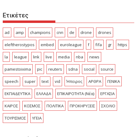
Ετικέτες
ad
amp
champions
cnn
de
drone
drones
eleftherostypos
embed
euroleague
f
fifa
gr
https
la
league
link
live
media
nba
news
pamestoixima
pic
reuters
sdna
social
source
speech
super
text
vid
Ήπειρος
ΑΡΘΡΑ
ΓΕΝΙΚΑ
ΕΚΠΑΙΔΕΥΤΙΚΑ
ΕΛΛΑΔΑ
ΕΠΙΚΑΙΡΟΤΗΤΑ (Νέα)
ΕΡΓΑΣΙΑ
ΚΑΙΡΟΣ
ΚΟΣΜΟΣ
ΠΟΛΙΤΙΚΑ
ΠΡΟΚΗΡΥΞΕΙΣ
ΣΧΟΛΙΟ
ΤΟΥΡΙΣΜΟΣ
ΥΓΕΙΑ