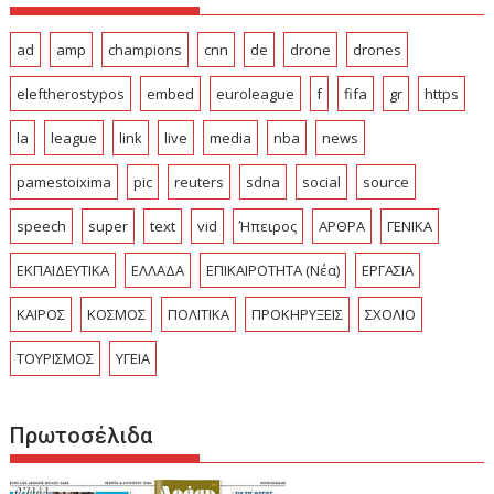
ad
amp
champions
cnn
de
drone
drones
eleftherostypos
embed
euroleague
f
fifa
gr
https
la
league
link
live
media
nba
news
pamestoixima
pic
reuters
sdna
social
source
speech
super
text
vid
Ήπειρος
ΑΡΘΡΑ
ΓΕΝΙΚΑ
ΕΚΠΑΙΔΕΥΤΙΚΑ
ΕΛΛΑΔΑ
ΕΠΙΚΑΙΡΟΤΗΤΑ (Νέα)
ΕΡΓΑΣΙΑ
ΚΑΙΡΟΣ
ΚΟΣΜΟΣ
ΠΟΛΙΤΙΚΑ
ΠΡΟΚΗΡΥΞΕΙΣ
ΣΧΟΛΙΟ
ΤΟΥΡΙΣΜΟΣ
ΥΓΕΙΑ
Πρωτοσέλιδα