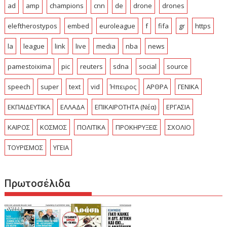
ad
amp
champions
cnn
de
drone
drones
eleftherostypos
embed
euroleague
f
fifa
gr
https
la
league
link
live
media
nba
news
pamestoixima
pic
reuters
sdna
social
source
speech
super
text
vid
Ήπειρος
ΑΡΘΡΑ
ΓΕΝΙΚΑ
ΕΚΠΑΙΔΕΥΤΙΚΑ
ΕΛΛΑΔΑ
ΕΠΙΚΑΙΡΟΤΗΤΑ (Νέα)
ΕΡΓΑΣΙΑ
ΚΑΙΡΟΣ
ΚΟΣΜΟΣ
ΠΟΛΙΤΙΚΑ
ΠΡΟΚΗΡΥΞΕΙΣ
ΣΧΟΛΙΟ
ΤΟΥΡΙΣΜΟΣ
ΥΓΕΙΑ
Πρωτοσέλιδα