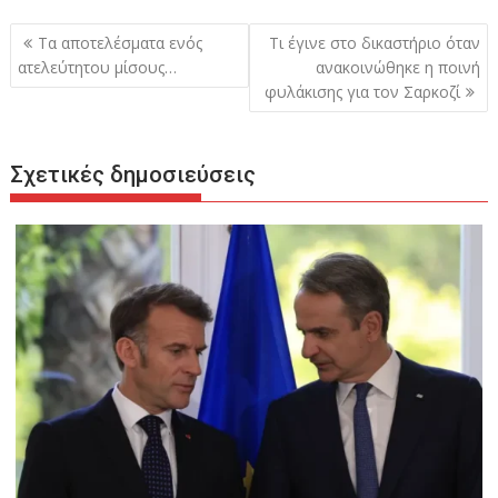
Πλοήγηση
Τα αποτελέσματα ενός
Τι έγινε στο δικαστήριο όταν
άρθρων
ατελεύτητου μίσους…
ανακοινώθηκε η ποινή
φυλάκισης για τον Σαρκοζί
Σχετικές δημοσιεύσεις