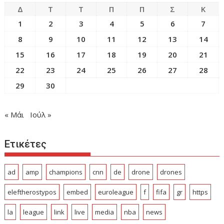
Δ
Τ
Τ
Π
Π
Σ
Κ
1
2
3
4
5
6
7
8
9
10
11
12
13
14
15
16
17
18
19
20
21
22
23
24
25
26
27
28
29
30
« Μάι
Ιούλ »
Ετικέτες
ad
amp
champions
cnn
de
drone
drones
eleftherostypos
embed
euroleague
f
fifa
gr
https
la
league
link
live
media
nba
news