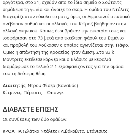
αργότερα, στο 31΄, σχεδόν απο το ίδιο σημείο ο Σούτσιτς
σημάδεψε τη γωνία και άνοιξε το σκορ. Η ομάδα του Ντάλιτς
διαχειρίζονταν εύκολα το ματς, όμως οι Αφρικανοί σταδιακά
ανέβασαν ρυθμό και οι αλλαγές του Κεϊρόζ βοήθησαν στην
αλλαγή σκηνικού. Κάπως έτσι βρήκαν την ευκαιρία τους και
ισοφάρισαν στο 73΄ μετά από εκτέλεση φάουλ του Σεμένιο
και προβολή του Λούκασεν ο οποίος αγωνίζεται στην Πάφο.
Όμως η απάντηση της Κροατίας ήταν άμεση. Στο 83΄ ο
Μόντριτς εκτέλεσε κόρνερ και ο Βλάσιτς με κεφαλιά
διαμόρφωσε το τελικό 2-1 εξασφαλίζοντας για την ομάδα
του τη δεύτερη θέση.
Διαιτητής
: Ντρου Φίσερ (Καναδάς)
Κίτρινες
: Πέρισιτς – Όπονγκ
ΔΙΑΒΑΣΤΕ ΕΠΙΣΗΣ
Οι συνθέσεις των δύο ομάδων:
ΚΡΟΑΤΙΑ
(Ζλάτκο Ντάλιτς): Λιβάκοβιτς, Στάνισιτς,