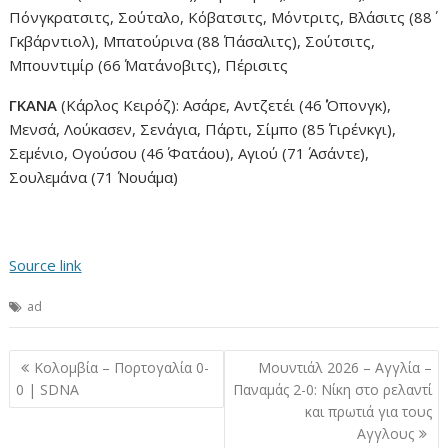
Πόνγκρατσιτς, Σούταλο, Κόβατσιτς, Μόντριτς, Βλάσιτς (88΄
Γκβάρντιολ), Μπατούρινα (88΄ Πάσαλιτς), Σούτσιτς,
Μπουντιμίρ (66΄ Ματάνοβιτς), Πέρισιτς
ΓΚΑΝΑ
(Κάρλος Κειρόζ): Ασάρε, Αντζετέι (46΄ Όπονγκ),
Μενσά, Λούκασεν, Σενάγια, Πάρτι, Σίμπο (85΄ Γιρένκγι),
Σεμένιο, Ογούσου (46΄ Φατάου), Αγιού (71΄ Ασάντε),
Σουλεμάνα (71΄ Νουάμα)
Source link
ad
Πλοήγηση
Κολομβία – Πορτογαλία 0-
Μουντιάλ 2026 – Αγγλία –
άρθρων
0 | SDNA
Παναμάς 2-0: Νίκη στο ρελαντί
και πρωτιά για τους
Αγγλους