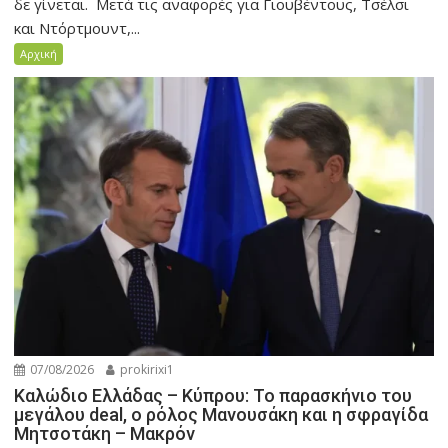
δε γίνεται. Μετά τις αναφορές για Γιουβέντους, Τσέλσι
και Ντόρτμουντ,...
Αρχική
07/08/2026
prokirixi1
Καλώδιο Ελλάδας – Κύπρου: Το παρασκήνιο του
μεγάλου deal, ο ρόλος Μανουσάκη και η σφραγίδα
Μητσοτάκη – Μακρόν