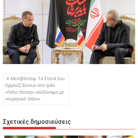
Πλοήγηση
Μεντβέντεφ: Τα Στενά του
άρθρων
Ορμούζ δίνουν στο Ιράν
«όπλο πίεσης» ισοδύναμο με
«πυρηνικό όπλο»
Σχετικές δημοσιεύσεις