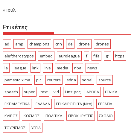
« Ιούλ
Ετικέτες
ad
amp
champions
cnn
de
drone
drones
eleftherostypos
embed
euroleague
f
fifa
gr
https
la
league
link
live
media
nba
news
pamestoixima
pic
reuters
sdna
social
source
speech
super
text
vid
Ήπειρος
ΑΡΘΡΑ
ΓΕΝΙΚΑ
ΕΚΠΑΙΔΕΥΤΙΚΑ
ΕΛΛΑΔΑ
ΕΠΙΚΑΙΡΟΤΗΤΑ (Νέα)
ΕΡΓΑΣΙΑ
ΚΑΙΡΟΣ
ΚΟΣΜΟΣ
ΠΟΛΙΤΙΚΑ
ΠΡΟΚΗΡΥΞΕΙΣ
ΣΧΟΛΙΟ
ΤΟΥΡΙΣΜΟΣ
ΥΓΕΙΑ