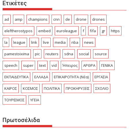
Ετικέτες
ad
amp
champions
cnn
de
drone
drones
eleftherostypos
embed
euroleague
f
fifa
gr
https
la
league
link
live
media
nba
news
pamestoixima
pic
reuters
sdna
social
source
speech
super
text
vid
Ήπειρος
ΑΡΘΡΑ
ΓΕΝΙΚΑ
ΕΚΠΑΙΔΕΥΤΙΚΑ
ΕΛΛΑΔΑ
ΕΠΙΚΑΙΡΟΤΗΤΑ (Νέα)
ΕΡΓΑΣΙΑ
ΚΑΙΡΟΣ
ΚΟΣΜΟΣ
ΠΟΛΙΤΙΚΑ
ΠΡΟΚΗΡΥΞΕΙΣ
ΣΧΟΛΙΟ
ΤΟΥΡΙΣΜΟΣ
ΥΓΕΙΑ
Πρωτοσέλιδα