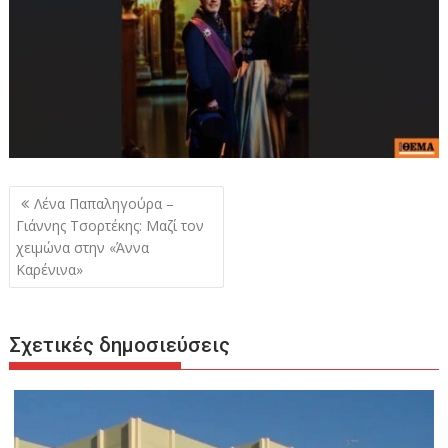
Πλοήγηση
Λένα Παπαληγούρα –
άρθρων
Γιάννης Τσορτέκης: Μαζί τον
χειμώνα στην «Άννα
Καρένινα»
Σχετικές δημοσιεύσεις