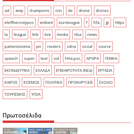
ad
amp
champions
cnn
de
drone
drones
eleftherostypos
embed
euroleague
f
fifa
gr
https
la
league
link
live
media
nba
news
pamestoixima
pic
reuters
sdna
social
source
speech
super
text
vid
Ήπειρος
ΑΡΘΡΑ
ΓΕΝΙΚΑ
ΕΚΠΑΙΔΕΥΤΙΚΑ
ΕΛΛΑΔΑ
ΕΠΙΚΑΙΡΟΤΗΤΑ (Νέα)
ΕΡΓΑΣΙΑ
ΚΑΙΡΟΣ
ΚΟΣΜΟΣ
ΠΟΛΙΤΙΚΑ
ΠΡΟΚΗΡΥΞΕΙΣ
ΣΧΟΛΙΟ
ΤΟΥΡΙΣΜΟΣ
ΥΓΕΙΑ
Πρωτοσέλιδα