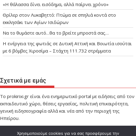
«Η θάλασσα δίνει εισόδημα, αλλά παίρνει χρόνο»
Θρίλερ στον Λυκαβηττό: Πτώμα σε σπηλιά κοντά στο
εκκλησάκι των Αγίων Ισιδώρων
Να το θυμάστε αυτό…θα το βρείτε μπροστά σας…
Η ενέργεια της φωτιάς σε Δυτική Αττική και Βοιωτία ισούται
με 6 βόμβες Χιροσίμα – Στάχτη 111.732 στρέμματα
Σχετικά με εμάς
Το prokirixi.gr είναι ένα ενημερωτικό portal με ειδήσεις από τον
εκπαιδευτικό χώρο, θέσεις εργασίας, πολιτική επικαιρότητα,
γενική ειδησεογραφία αλλά και νέα από την περιοχή της
Ηπείρου.
Χρησιμοποιούμε cookies για να σας προσφέρουμε την