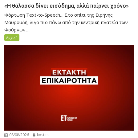
«Η θάλασσα δίνει εισόδημα, αλλά παίρνει χρόνο»
Φόρτωση Text-to-Speech… Στο σπίτι της Ειρήνης
Μαυρουδή, λίγο πιο πάνω από την κεντρική πλατεία των
Φούρνων,...
Αρχική
08/08/2026
kostas