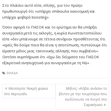
Στο πλαίσιο αυτό είπε, επίσης, για τον πρώην
πρωθυπουργό ότι «υπάρχει σπέκουλα οικονομική και
υπάρχει φοβερό boosting»
Όσον αφορά το ΠΑΣΟΚ και το ερώτημα αν θα υπάρξει
συνεργασία μετά τις εκλογές, η κυρία Κωνσταντοπούλου
είπε «δεν μπαίνουμε σε τέτοια σενάρια» προσθέτοντας ότι
«εμείς θα δούμε ποια θα είναι η αποτύπωση, πιστεύουμε ότι
είμαστε μέλος μιας τεκτονικής αλλαγής που συμβαίνει».
Ωστόσο συμπλήρωσε ότι «έχω δει δείγματα του ΠΑΣΟΚ
εξαιρετικά ανησυχητικά για συνεργασία με τη ΝΔ» .
ΕΛΛΑΔΑ
Πλοήγηση
Μεσσηνία: Νεκρή φώκια
Μήλος: «Κόβει ανάσα» το
άρθρων
στο Ακρογιάλι
βίντεο με την τουρίστρια που
κινδύνευσε να πνιγεί στο
Σαρακήνικο