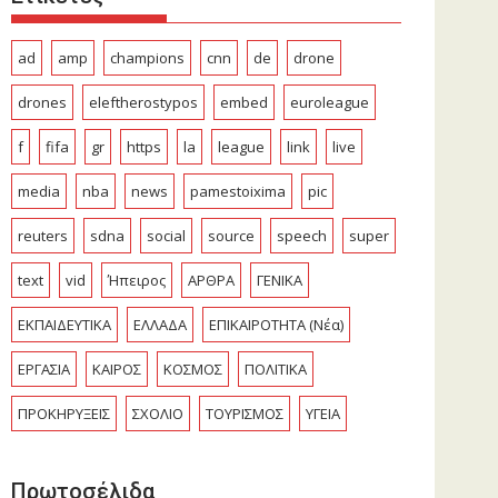
ad
amp
champions
cnn
de
drone
drones
eleftherostypos
embed
euroleague
f
fifa
gr
https
la
league
link
live
media
nba
news
pamestoixima
pic
reuters
sdna
social
source
speech
super
text
vid
Ήπειρος
ΑΡΘΡΑ
ΓΕΝΙΚΑ
ΕΚΠΑΙΔΕΥΤΙΚΑ
ΕΛΛΑΔΑ
ΕΠΙΚΑΙΡΟΤΗΤΑ (Νέα)
ΕΡΓΑΣΙΑ
ΚΑΙΡΟΣ
ΚΟΣΜΟΣ
ΠΟΛΙΤΙΚΑ
ΠΡΟΚΗΡΥΞΕΙΣ
ΣΧΟΛΙΟ
ΤΟΥΡΙΣΜΟΣ
ΥΓΕΙΑ
Πρωτοσέλιδα