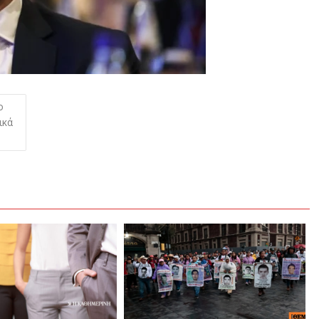
ο
ικά