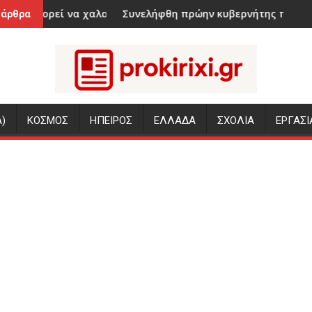
 καταγγέλλουν τρεις ΜΚΟ
αλαρώσει το dress code;
Συνελήφθη πρώην κυβερνήτης πολιτείας του Μεξικού γ
Εορτο
 άρθρα
)
ΚΟΣΜΟΣ
ΗΠΕΙΡΟΣ
ΕΛΛΑΔΑ
ΣΧΟΛΙΑ
ΕΡΓΑΣΙ