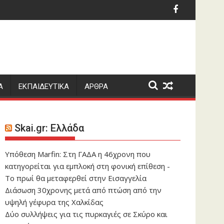
ια την εξαφάνιση των 43 φοιτητών το 2014
λόγιο: Ποιοι γιορτάζουν σήμερα 7 Αυγούστου
Ο Ρόμπι Γουίλιαμς
Α
ΕΚΠΑΙΔΕΥΤΙΚΑ
ΑΡΘΡΑ
Skai.gr: Ελλάδα
Υπόθεση Marfin: Στη ΓΑΔΑ η 46χρονη που
κατηγορείται για εμπλοκή στη φονική επίθεση -
Το πρωί θα μεταφερθεί στην Εισαγγελία
Διάσωση 30χρονης μετά από πτώση από την
υψηλή γέφυρα της Χαλκίδας
Δύο συλλήψεις για τις πυρκαγιές σε Σκύρο και