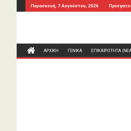
Περάστε
ινός βομβαρδισμός που σκότωσε δημοσιογράφο στον Λίβανο,
Καύσωνας στο γραφείο: Πόσο μπορεί να χ
Παρασκευή, 7 Αυγούστου, 2026
Πρόσφατα
στο
περιεχόμενο
ΑΡΧΙΚΗ
ΓΕΝΙΚΑ
ΕΠΙΚΑΙΡΟΤΗΤΑ (ΝΕΑ