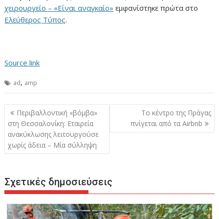
χειρουργείο – «Είναι αναγκαίο»
εμφανίστηκε πρώτα στο
Ελεύθερος Τύπος
.
Source link
,
ad
amp
Πλοήγηση
Περιβαλλοντική «βόμβα»
Το κέντρο της Πράγας
άρθρων
στη Θεσσαλονίκη: Εταιρεία
πνίγεται από τα Airbnb
ανακύκλωσης λειτουργούσε
χωρίς άδεια – Μία σύλληψη
Σχετικές δημοσιεύσεις