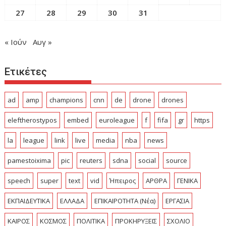
27
28
29
30
31
« Ιούν
Αυγ »
Ετικέτες
ad
amp
champions
cnn
de
drone
drones
eleftherostypos
embed
euroleague
f
fifa
gr
https
la
league
link
live
media
nba
news
pamestoixima
pic
reuters
sdna
social
source
speech
super
text
vid
Ήπειρος
ΑΡΘΡΑ
ΓΕΝΙΚΑ
ΕΚΠΑΙΔΕΥΤΙΚΑ
ΕΛΛΑΔΑ
ΕΠΙΚΑΙΡΟΤΗΤΑ (Νέα)
ΕΡΓΑΣΙΑ
ΚΑΙΡΟΣ
ΚΟΣΜΟΣ
ΠΟΛΙΤΙΚΑ
ΠΡΟΚΗΡΥΞΕΙΣ
ΣΧΟΛΙΟ