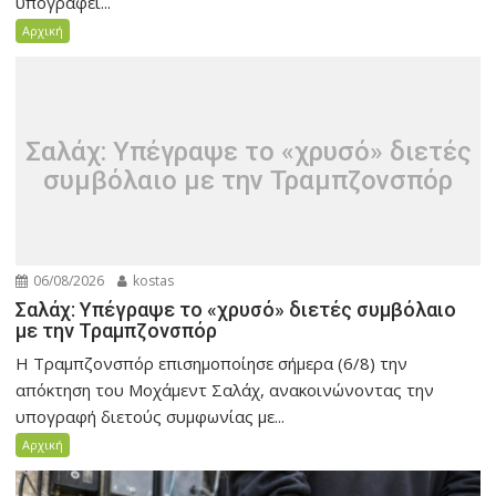
υπογράφει...
Αρχική
Σαλάχ: Υπέγραψε το «χρυσό» διετές
συμβόλαιο με την Τραμπζονσπόρ
06/08/2026
kostas
Σαλάχ: Υπέγραψε το «χρυσό» διετές συμβόλαιο
με την Τραμπζονσπόρ
Η Τραμπζονσπόρ επισημοποίησε σήμερα (6/8) την
απόκτηση του Μοχάμεντ Σαλάχ, ανακοινώνοντας την
υπογραφή διετούς συμφωνίας με...
Αρχική