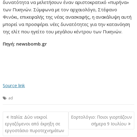
δυνατότητα να μελετήσουν έναν αριστοκρατικό «πυρήνα»
των Πικηνών. Σύμφωνα με τον αρχαιολόγο, Στέφανο
Φινόκι, επικεφαλής της νέας ανασκαφής, η ανακάλυψη αυτή
μπορεί να προσφέρει νέες δυνατότητες για την κατανόηση
της ελίτ που ηγείτο του μεγάλου κέντρου των Πικηνών.
Πηγή: newsbomb.gr
Source link
ad
Πλοήγηση
Ιταλία: Δύο νεκροί
Εορτολόγιο: Ποιοι γιορτάζουν
άρθρων
εργαζόμενοι από έκρηξη σε
σήμερα 9 Ιουλίου
εργοστάσιο πυροτεχνημάτων