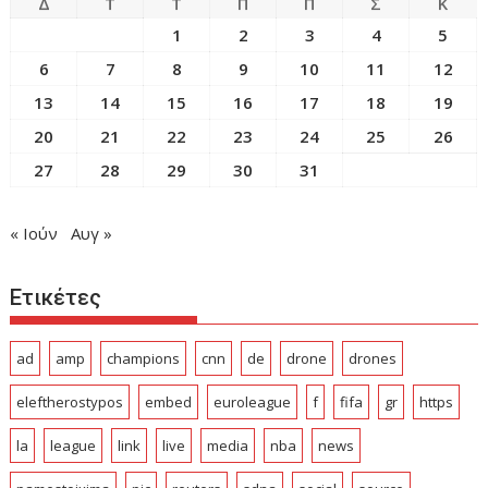
Δ
Τ
Τ
Π
Π
Σ
Κ
1
2
3
4
5
6
7
8
9
10
11
12
13
14
15
16
17
18
19
20
21
22
23
24
25
26
27
28
29
30
31
« Ιούν
Αυγ »
Ετικέτες
ad
amp
champions
cnn
de
drone
drones
eleftherostypos
embed
euroleague
f
fifa
gr
https
la
league
link
live
media
nba
news