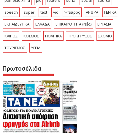
pamestoixima
pic
reuters
sdna
social
source
speech
super
text
vid
Ήπειρος
ΑΡΘΡΑ
ΓΕΝΙΚΑ
ΕΚΠΑΙΔΕΥΤΙΚΑ
ΕΛΛΑΔΑ
ΕΠΙΚΑΙΡΟΤΗΤΑ (Νέα)
ΕΡΓΑΣΙΑ
ΚΑΙΡΟΣ
ΚΟΣΜΟΣ
ΠΟΛΙΤΙΚΑ
ΠΡΟΚΗΡΥΞΕΙΣ
ΣΧΟΛΙΟ
ΤΟΥΡΙΣΜΟΣ
ΥΓΕΙΑ
Πρωτοσέλιδα