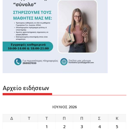
Αρχείο ειδήσεων
ΙΟΥΛΙΟΣ 2026
Δ
Τ
Τ
Π
Π
Σ
Κ
1
2
3
4
5