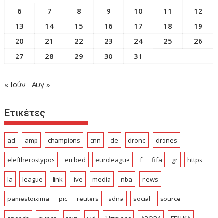
6
7
8
9
10
11
12
13
14
15
16
17
18
19
20
21
22
23
24
25
26
27
28
29
30
31
« Ιούν
Αυγ »
Ετικέτες
ad
amp
champions
cnn
de
drone
drones
eleftherostypos
embed
euroleague
f
fifa
gr
https
la
league
link
live
media
nba
news
pamestoixima
pic
reuters
sdna
social
source
speech
super
text
vid
Ήπειρος
ΑΡΘΡΑ
ΓΕΝΙΚΑ