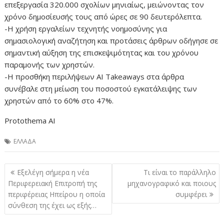
επεξεργασία 320.000 σχολίων μηνιαίως, μειώνοντας τον
χρόνο δημοσίευσής τους από ώρες σε 90 δευτερόλεπτα.
-Η χρήση εργαλείων τεχνητής νοημοσύνης για
σημασιολογική αναζήτηση και προτάσεις άρθρων οδήγησε σε
σημαντική αύξηση της επισκεψιμότητας και του χρόνου
παραμονής των χρηστών.
-Η προσθήκη περιλήψεων AI Takeaways στα άρθρα
συνέβαλε στη μείωση του ποσοστού εγκατάλειψης των
χρηστών από το 60% στο 47%.
Protothema AI
ΕΛΛΑΔΑ
Πλοήγηση
Εξελέγη σήμερα η νέα
Τι είναι το παράλληλο
άρθρων
Περιφερειακή Επιτροπή της
μηχανογραφικό και ποιους
περιφέρειας Ηπείρου η οποία
συμφέρει
σύνθεση της έχει ως εξής…