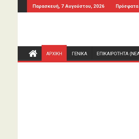
Περάστε
ς – Πότε μια μεταφορά χρημάτων φορολογείται
Μέρες του Αυγούστου με κομπρεσέρ
Παρασκευή, 7 Αυγούστου, 2026
Πρόσφατα
στο
περιεχόμενο
ΑΡΧΙΚΗ
ΓΕΝΙΚΑ
ΕΠΙΚΑΙΡΟΤΗΤΑ (ΝΕΑ