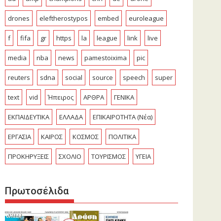
drones
eleftherostypos
embed
euroleague
f
fifa
gr
https
la
league
link
live
media
nba
news
pamestoixima
pic
reuters
sdna
social
source
speech
super
text
vid
Ήπειρος
ΑΡΘΡΑ
ΓΕΝΙΚΑ
ΕΚΠΑΙΔΕΥΤΙΚΑ
ΕΛΛΑΔΑ
ΕΠΙΚΑΙΡΟΤΗΤΑ (Νέα)
ΕΡΓΑΣΙΑ
ΚΑΙΡΟΣ
ΚΟΣΜΟΣ
ΠΟΛΙΤΙΚΑ
ΠΡΟΚΗΡΥΞΕΙΣ
ΣΧΟΛΙΟ
ΤΟΥΡΙΣΜΟΣ
ΥΓΕΙΑ
Πρωτοσέλιδα