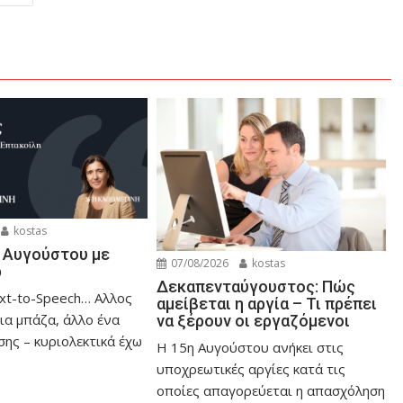
kostas
 Αυγούστου με
07/08/2026
kostas
ρ
Δεκαπενταύγουστος: Πώς
t-to-Speech… Αλλος
αμείβεται η αργία – Τι πρέπει
ια μπάζα, άλλο ένα
να ξέρουν οι εργαζόμενοι
ης – κυριολεκτικά έχω
Η 15η Αυγούστου ανήκει στις
υποχρεωτικές αργίες κατά τις
οποίες απαγορεύεται η απασχόληση