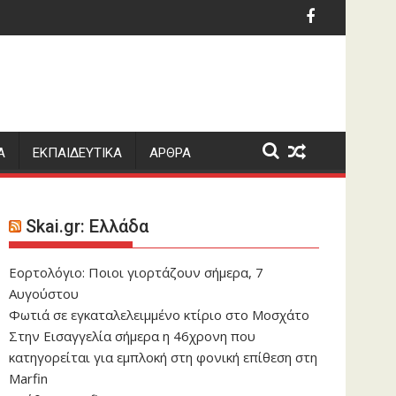
 να ξέρουν οι εργαζόμενοι
ακίστηκαν ο δήμαρχος Στυλίδας και δύο ακόμη κατηγορούμεν
Φορτηγό έπεσε πάνω
Α
ΕΚΠΑΙΔΕΥΤΙΚΑ
ΑΡΘΡΑ
Skai.gr: Ελλάδα
Εορτολόγιο: Ποιοι γιορτάζουν σήμερα, 7
Αυγούστου
Φωτιά σε εγκαταλελειμμένο κτίριο στο Μοσχάτο
Στην Εισαγγελία σήμερα η 46χρονη που
κατηγορείται για εμπλοκή στη φονική επίθεση στη
Marfin