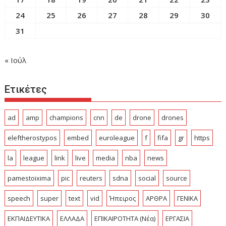
24
25
26
27
28
29
30
31
« Ιούλ
Ετικέτες
ad
amp
champions
cnn
de
drone
drones
eleftherostypos
embed
euroleague
f
fifa
gr
https
la
league
link
live
media
nba
news
pamestoixima
pic
reuters
sdna
social
source
speech
super
text
vid
Ήπειρος
ΑΡΘΡΑ
ΓΕΝΙΚΑ
ΕΚΠΑΙΔΕΥΤΙΚΑ
ΕΛΛΑΔΑ
ΕΠΙΚΑΙΡΟΤΗΤΑ (Νέα)
ΕΡΓΑΣΙΑ