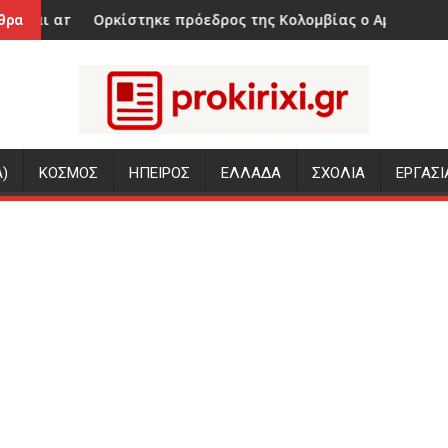
ντο
ς της Κολομβίας ο Αμπελάρδο ντε λα Εσπριέγια, δείτε βίντε
Κίνηση-έκπληξη από την Λίβερ
θρα
)
ΚΟΣΜΟΣ
ΗΠΕΙΡΟΣ
ΕΛΛΑΔΑ
ΣΧΟΛΙΑ
ΕΡΓΑΣΙ