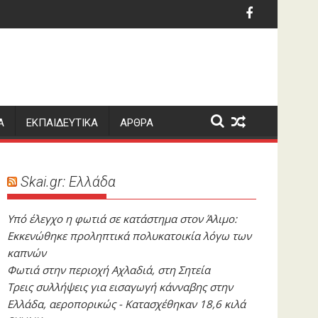
ο
πουλ: Συμφώνησε με Μπαρτσελόνα για τον δανεισμό του Αρ
Eπένδυση στο μέλλον με Ντιαγέ για τον Λε
Α
ΕΚΠΑΙΔΕΥΤΙΚΑ
ΑΡΘΡΑ
Skai.gr: Ελλάδα
Yπό έλεγχο η φωτιά σε κατάστημα στον Άλιμο:
Εκκενώθηκε προληπτικά πολυκατοικία λόγω των
καπνών
Φωτιά στην περιοχή Αχλαδιά, στη Σητεία
Τρεις συλλήψεις για εισαγωγή κάνναβης στην
Ελλάδα, αεροπορικώς - Κατασχέθηκαν 18,6 κιλά