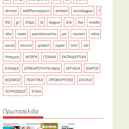
drones
eleftherostypos
embed
euroleague
f
fifa
gr
https
la
league
link
live
media
nba
news
pamestoixima
pic
reuters
sdna
social
source
speech
super
text
vid
Ήπειρος
ΑΡΘΡΑ
ΓΕΝΙΚΑ
ΕΚΠΑΙΔΕΥΤΙΚΑ
ΕΛΛΑΔΑ
ΕΠΙΚΑΙΡΟΤΗΤΑ (Νέα)
ΕΡΓΑΣΙΑ
ΚΑΙΡΟΣ
ΚΟΣΜΟΣ
ΠΟΛΙΤΙΚΑ
ΠΡΟΚΗΡΥΞΕΙΣ
ΣΧΟΛΙΟ
ΤΟΥΡΙΣΜΟΣ
ΥΓΕΙΑ
Πρωτοσέλιδα