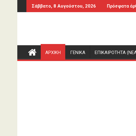
Περάστε
ντόνα επί της Αγγλίας στο Μουντιάλ 1986
της Σάκκαρη με 2-0 από την Γκοφ και αποκλεισμός στο Τορό
Ορκίστηκε πρόεδρο
Σάββατο, 8 Αυγούστου, 2026
Πρόσφατα άρ
στο
περιεχόμενο
ΑΡΧΙΚΗ
ΓΕΝΙΚΑ
ΕΠΙΚΑΙΡΟΤΗΤΑ (ΝΕΑ