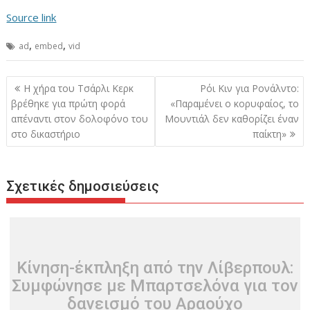
Source link
,
,
ad
embed
vid
Πλοήγηση
Η χήρα του Τσάρλι Κερκ
Ρόι Κιν για Ρονάλντο:
άρθρων
βρέθηκε για πρώτη φορά
«Παραμένει ο κορυφαίος, το
απέναντι στον δολοφόνο του
Μουντιάλ δεν καθορίζει έναν
στο δικαστήριο
παίκτη»
Σχετικές δημοσιεύσεις
Κίνηση-έκπληξη από την Λίβερπουλ:
Συμφώνησε με Μπαρτσελόνα για τον
δανεισμό του Αραούχο