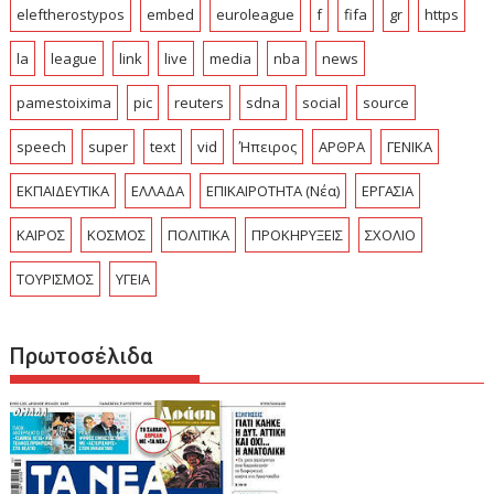
eleftherostypos
embed
euroleague
f
fifa
gr
https
la
league
link
live
media
nba
news
pamestoixima
pic
reuters
sdna
social
source
speech
super
text
vid
Ήπειρος
ΑΡΘΡΑ
ΓΕΝΙΚΑ
ΕΚΠΑΙΔΕΥΤΙΚΑ
ΕΛΛΑΔΑ
ΕΠΙΚΑΙΡΟΤΗΤΑ (Νέα)
ΕΡΓΑΣΙΑ
ΚΑΙΡΟΣ
ΚΟΣΜΟΣ
ΠΟΛΙΤΙΚΑ
ΠΡΟΚΗΡΥΞΕΙΣ
ΣΧΟΛΙΟ
ΤΟΥΡΙΣΜΟΣ
ΥΓΕΙΑ
Πρωτοσέλιδα