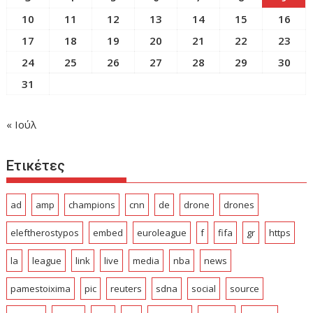
10
11
12
13
14
15
16
17
18
19
20
21
22
23
24
25
26
27
28
29
30
31
« Ιούλ
Ετικέτες
ad
amp
champions
cnn
de
drone
drones
eleftherostypos
embed
euroleague
f
fifa
gr
https
la
league
link
live
media
nba
news
pamestoixima
pic
reuters
sdna
social
source