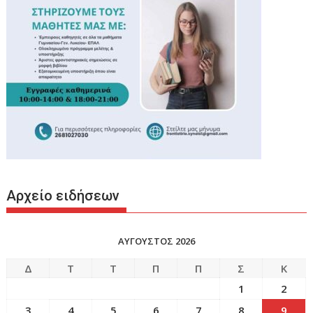
Αρχείο ειδήσεων
ΑΥΓΟΥΣΤΟΣ 2026
Δ
Τ
Τ
Π
Π
Σ
Κ
1
2
3
4
5
6
7
8
9