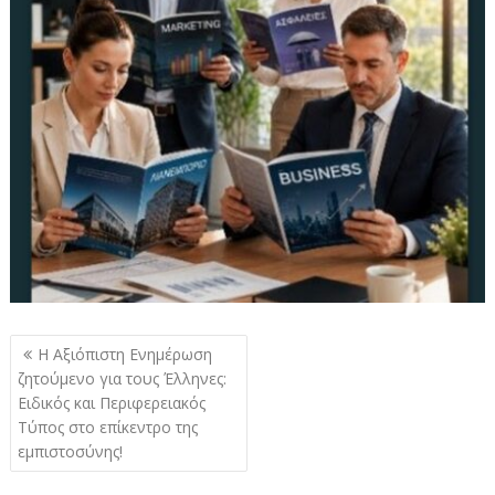
Πλοήγηση
Η Αξιόπιστη Ενημέρωση
άρθρων
ζητούμενο για τους Έλληνες:
Ειδικός και Περιφερειακός
Τύπος στο επίκεντρο της
εμπιστοσύνης!