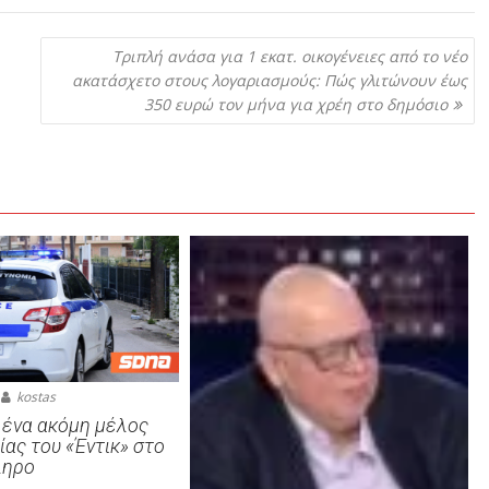
Τριπλή ανάσα για 1 εκατ. οικογένειες από το νέο
ακατάσχετο στους λογαριασμούς: Πώς γλιτώνουν έως
350 ευρώ τον μήνα για χρέη στο δημόσιο
kostas
ένα ακόμη μέλος
ίας του «Έντικ» στο
ληρο