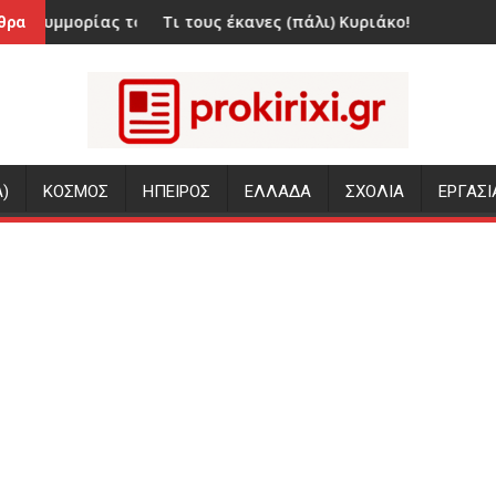
ου «Έντικ» στο Παλαιό Φάληρο
Τι τους έκανες (πάλι) Κυριάκο!
«Η θάλασ
θρα
)
ΚΟΣΜΟΣ
ΗΠΕΙΡΟΣ
ΕΛΛΑΔΑ
ΣΧΟΛΙΑ
ΕΡΓΑΣΙ