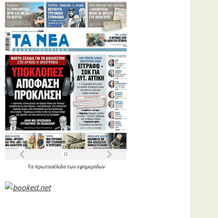
Τα
πρωτοσέλιδα
των
εφημερίδων