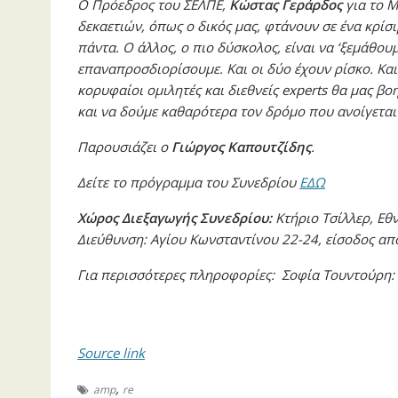
O Πρόεδρος του ΣΕΛΠΕ,
Κώστας Γεράρδος
για το M
δεκαετιών, όπως ο δικός μας, φτάνουν σε ένα κρίσ
πάντα. Ο άλλος, ο πιο δύσκολος, είναι να ‘ξεμάθο
επαναπροσδιορίσουμε. Και οι δύο έχουν ρίσκο. Και
κορυφαίοι ομιλητές και διεθνείς experts θα μας 
και να δούμε καθαρότερα τον δρόμο που ανοίγεται
Παρουσιάζει ο
Γιώργος Καπουτζίδης
.
Δείτε το πρόγραμμα του Συνεδρίου
ΕΔΩ
Χώρος Διεξαγωγής Συνεδρίου:
Κτήριο Τσίλλερ, Εθ
Διεύθυνση: Αγίου Κωνσταντίνου 22-24, είσοδος απ
Για περισσότερες πληροφορίες: Σοφία Τουντούρη:
Source link
,
amp
re