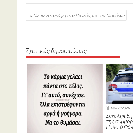
Πλοήγηση
Με πέντε σκάφη στο Παγκόσμιο του Μαρόκου
άρθρων
Σχετικές δημοσιεύσεις
08/08/2026
Συνελήφθη 
της συμμορ
Παλαιό Φά