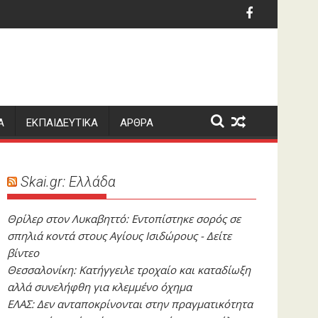
σα δίνει εισόδημα, αλλά παίρνει χρόνο»
Θρίλερ στον Λυκαβηττ
Α
ΕΚΠΑΙΔΕΥΤΙΚΑ
ΑΡΘΡΑ
Skai.gr: Ελλάδα
Θρίλερ στον Λυκαβηττό: Εντοπίστηκε σορός σε
σπηλιά κοντά στους Αγίους Ισιδώρους - Δείτε
βίντεο
Θεσσαλονίκη: Κατήγγειλε τροχαίο και καταδίωξη
αλλά συνελήφθη για κλεμμένο όχημα
ΕΛΑΣ: Δεν ανταποκρίνονται στην πραγματικότητα