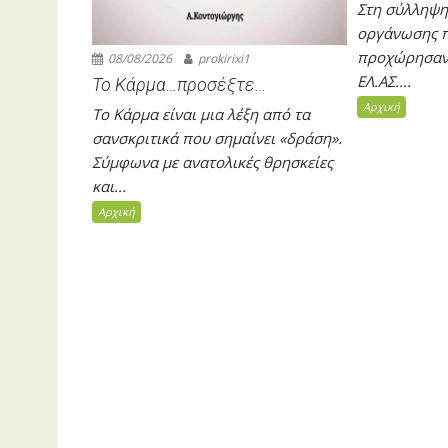
Στη σύλληψη
οργάνωσης πο
προχώρησαν 
08/08/2026
prokirixi1
ΕΛ.ΑΣ....
Το Κάρμα…προσέξτε…
Αρχική
Το Κάρμα είναι μια λέξη από τα
σανσκριτικά που σημαίνει «δράση».
Σύμφωνα με ανατολικές θρησκείες
και...
Αρχική