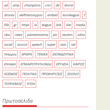
ad
amp
champions
cnn
de
drone
drones
eleftherostypos
embed
euroleague
f
fifa
gr
https
la
league
link
live
media
nba
news
pamestoixima
pic
reuters
sdna
social
source
speech
super
text
vid
Ήπειρος
ΑΡΘΡΑ
ΓΕΝΙΚΑ
ΕΚΠΑΙΔΕΥΤΙΚΑ
ΕΛΛΑΔΑ
ΕΠΙΚΑΙΡΟΤΗΤΑ (Νέα)
ΕΡΓΑΣΙΑ
ΚΑΙΡΟΣ
ΚΟΣΜΟΣ
ΠΟΛΙΤΙΚΑ
ΠΡΟΚΗΡΥΞΕΙΣ
ΣΧΟΛΙΟ
ΤΟΥΡΙΣΜΟΣ
ΥΓΕΙΑ
Πρωτοσέλιδα