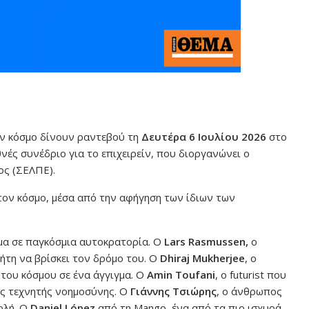
τον κόσμο δίνουν ραντεβού τη
Δευτέρα 6 Ιουλίου 2026
στο
θνές συνέδριο για το επιχειρείν, που διοργανώνει ο
ος (ΣΕΛΠΕ).
 τον κόσμο, μέσα από την αφήγηση των ίδιων των
μα σε παγκόσμια αυτοκρατορία. Ο
Lars Rasmussen,
ο
ήτη να βρίσκει τον δρόμο του. Ο
Dhiraj Mukherjee
, ο
 του κόσμου σε ένα άγγιγμα. Ο
Amin Toufani
, ο futurist που
της τεχνητής νοημοσύνης. Ο
Γιάννης Τσιώρης
, ο άνθρωπος
ολή. Ο
Daniel López
από τη Mango, ένα από τα πιο ισχυρά