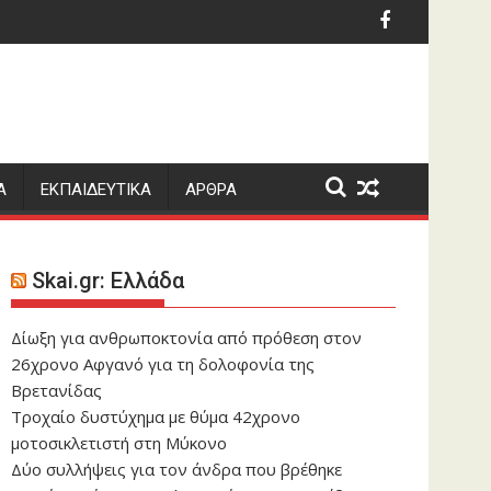
ης πόλης μας. "ΑΜΒΡΑΚΙΑ, ΠΟΛΙΣ ΕΛΛΗΝΙΣ" ΣΚΥΛΑΞ
ρεί να είναι άλλο αιχμάλωτη των κυκλωμάτων, του ρουσφετι
ronics προσκαλεί το κοινό να ζήσει την εμπειρία του «Innovat
ΙΣΠΑΝΙΑ: Σήμερα οι νε
Α
ΕΚΠΑΙΔΕΥΤΙΚΑ
ΑΡΘΡΑ
Skai.gr: Ελλάδα
Δίωξη για ανθρωποκτονία από πρόθεση στον
26χρονο Αφγανό για τη δολοφονία της
Βρετανίδας
Τροχαίο δυστύχημα με θύμα 42χρονο
μοτοσικλετιστή στη Μύκονο
Δύο συλλήψεις για τον άνδρα που βρέθηκε