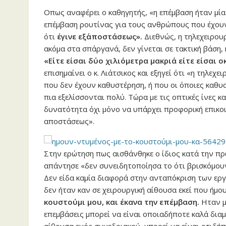
Οπως αναφέρει ο καθηγητής, «η επέμβαση ήταν μία
επέμβαση ρουτίνας για τους ανθρώπους που έχουν
ότι
έγινε εξ΄αποστάσεως».
Διεθνώς, η τηλεχειρουρ
ακόμα στα σπάργανά, δεν γίνεται σε τακτική βάση, 
«Είτε είσαι δύο χιλιόμετρα μακριά είτε είσαι ο
επισημαίνει ο κ. Λιάτσικος και εξηγεί ότι «η τηλεχ
που δεν έχουν καθυστέρηση, ή που οι όποιες καθυσ
πια εξελίσσονται πολύ. Τώρα με τις οπτικές ίνες κα
δυνατότητα όχι μόνο να υπάρχει προφορική επικοι
αποστάσεως».
Στην ερώτηση πως αισθάνθηκε ο ίδιος κατά την πρ
απάντησε «δεν συνειδητοποίησα το ότι βρισκόμουν
Δεν είδα καμία διαφορά στην ανταπόκριση των εργα
δεν ήταν καν σε χειρουργική αίθουσα εκεί που ήμο
κουστούμι μου, και έκανα την επέμβαση.
Ηταν μί
επεμβάσεις μπορεί να είναι οποιαδήποτε καλά δια
αίθουσα ενός συνεδριακού, μπορεί να είναι οτιδήπ