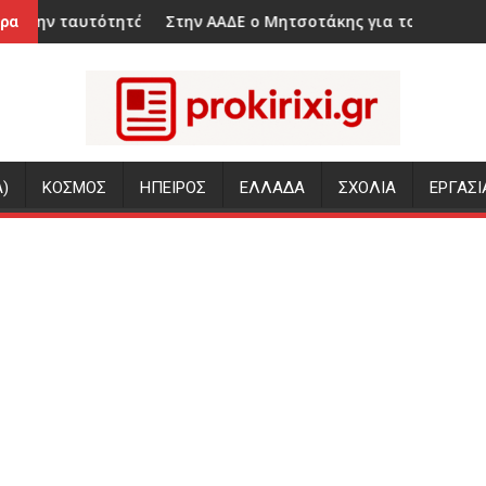
ι οι περισσότεροι
μας. Είναι κρίμα εμείς οι Αρτινοί να αγνοούμε την ιστορία τ
Στην ΑΑΔΕ ο Μητσοτάκης για το myAGRO: «Η χώρα δεν μπο
Η LG Elect
ρα
)
ΚΟΣΜΟΣ
ΗΠΕΙΡΟΣ
ΕΛΛΑΔΑ
ΣΧΟΛΙΑ
ΕΡΓΑΣΙ