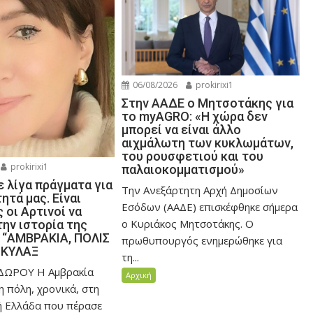
06/08/2026
prokirixi1
Στην ΑΑΔΕ ο Μητσοτάκης για
το myAGRO: «Η χώρα δεν
μπορεί να είναι άλλο
αιχμάλωτη των κυκλωμάτων,
του ρουσφετιού και του
prokirixi1
παλαιοκομματισμού»
 λίγα πράγματα για
Την Ανεξάρτητη Αρχή Δημοσίων
ητά μας. Είναι
Εσόδων (ΑΑΔΕ) επισκέφθηκε σήμερα
ς οι Αρτινοί να
ο Κυριάκος Μητσοτάκης. Ο
ην ιστορία της
. “ΑΜΒΡΑΚΙΑ, ΠΟΛΙΣ
πρωθυπουργός ενημερώθηκε για
ΣΚΥΛΑΞ
τη...
ΩΡΟΥ Η Αμβρακία
Αρχική
η πόλη, χρονικά, στη
ή Ελλάδα που πέρασε