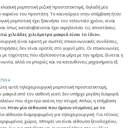
 κλασική ρομποτική ριζική προστατεκτομή, δηλαδή μία
 καρκίνο του προστάτη. Το καινούργιο στην επέμβαση ήταν
γική ρομποτική έχει ξεκινήσει τον τελευταίο χρόνο, είναι
και όπως καταλαβαίνεται έχει εκμηδενίσει τις αποστάσεις.
κτώ χιλιάδες χιλιόμετρα μακριά είναι το ίδιο»
,
ειρουργική είναι εφικτή με σωστές επικοινωνιακές συνδέσεις,
τερήσεις δεν είναι ορατές στο γυμνό μάτι. Οι επικοινωνίες
ι με ταχύτητες που εξελίσσονται μέρα με την ημέρα, δίνεται η
νωνία, αλλά να μπορείς και να κατευθύνεις μηχανήματα εξ
ώτη αυτή τηλεχειρουργική ρομποτική προστατεκτομή,
 μακριά από τον ασθενή γιατί δεν υπήρχε μεγάλη διαφορά.
λείων που είχα εγώ εκείνη την στιγμή. Απλώς η επέμβαση
υνα.
Ηταν μία αίθουσα που ήμουν ντυμένος με το
α αίθουσα διαμορφωμένη για τηλεχειρουργική. Για τέτοιες
μορφωμένος χώρος. Μπορεί να είναι αίθουσα ξενοδοχείου,
οτε. Εγινε η επέμβαση και αναμεταδόθηκε στο κινέζικο