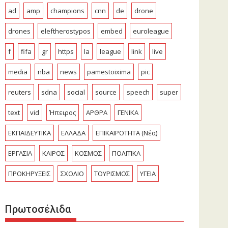
ad
amp
champions
cnn
de
drone
drones
eleftherostypos
embed
euroleague
f
fifa
gr
https
la
league
link
live
media
nba
news
pamestoixima
pic
reuters
sdna
social
source
speech
super
text
vid
Ήπειρος
ΑΡΘΡΑ
ΓΕΝΙΚΑ
ΕΚΠΑΙΔΕΥΤΙΚΑ
ΕΛΛΑΔΑ
ΕΠΙΚΑΙΡΟΤΗΤΑ (Νέα)
ΕΡΓΑΣΙΑ
ΚΑΙΡΟΣ
ΚΟΣΜΟΣ
ΠΟΛΙΤΙΚΑ
ΠΡΟΚΗΡΥΞΕΙΣ
ΣΧΟΛΙΟ
ΤΟΥΡΙΣΜΟΣ
ΥΓΕΙΑ
Πρωτοσέλιδα