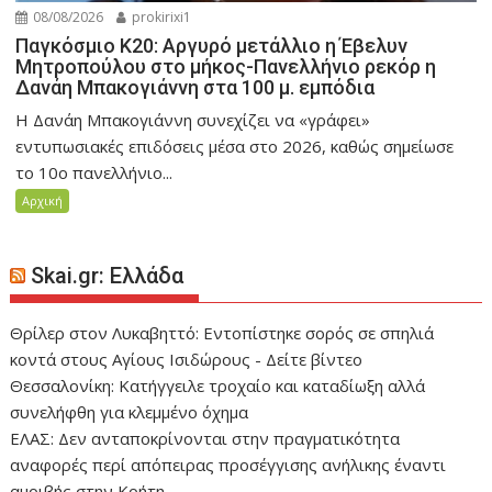
08/08/2026
prokirixi1
Παγκόσμιο Κ20: Αργυρό μετάλλιο η Έβελυν
Μητροπούλου στο μήκος-Πανελλήνιο ρεκόρ η
Δανάη Μπακογιάννη στα 100 μ. εμπόδια
Η Δανάη Μπακογιάννη συνεχίζει να «γράφει»
εντυπωσιακές επιδόσεις μέσα στο 2026, καθώς σημείωσε
το 10ο πανελλήνιο...
Αρχική
Skai.gr: Ελλάδα
Θρίλερ στον Λυκαβηττό: Εντοπίστηκε σορός σε σπηλιά
κοντά στους Αγίους Ισιδώρους - Δείτε βίντεο
Θεσσαλονίκη: Κατήγγειλε τροχαίο και καταδίωξη αλλά
συνελήφθη για κλεμμένο όχημα
ΕΛΑΣ: Δεν ανταποκρίνονται στην πραγματικότητα
αναφορές περί απόπειρας προσέγγισης ανήλικης έναντι
αμοιβής στην Κρήτη