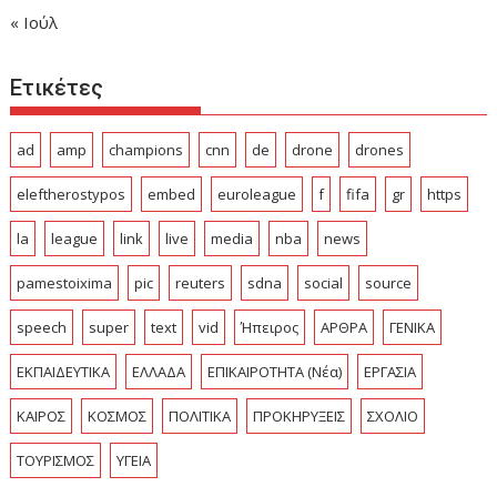
« Ιούλ
Ετικέτες
ad
amp
champions
cnn
de
drone
drones
eleftherostypos
embed
euroleague
f
fifa
gr
https
la
league
link
live
media
nba
news
pamestoixima
pic
reuters
sdna
social
source
speech
super
text
vid
Ήπειρος
ΑΡΘΡΑ
ΓΕΝΙΚΑ
ΕΚΠΑΙΔΕΥΤΙΚΑ
ΕΛΛΑΔΑ
ΕΠΙΚΑΙΡΟΤΗΤΑ (Νέα)
ΕΡΓΑΣΙΑ
ΚΑΙΡΟΣ
ΚΟΣΜΟΣ
ΠΟΛΙΤΙΚΑ
ΠΡΟΚΗΡΥΞΕΙΣ
ΣΧΟΛΙΟ
ΤΟΥΡΙΣΜΟΣ
ΥΓΕΙΑ