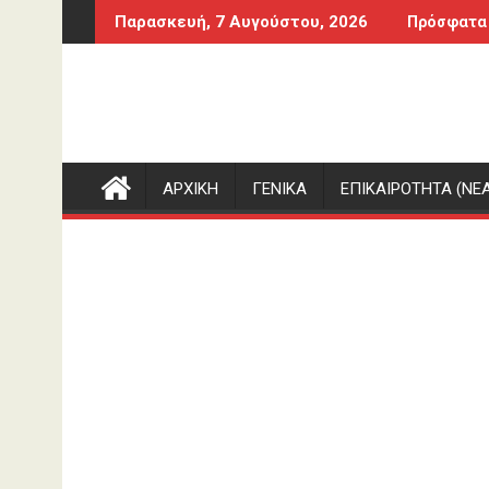
Περάστε
τυλίδας και δύο ακόμη κατηγορούμενοι για την πυρκαγιά στ
Φορτηγό έπεσε πάνω σε αυτοκίνητο και το 
Παρασκευή, 7 Αυγούστου, 2026
Πρόσφατα
στο
περιεχόμενο
ΑΡΧΙΚΗ
ΓΕΝΙΚΑ
ΕΠΙΚΑΙΡΟΤΗΤΑ (ΝΕΑ