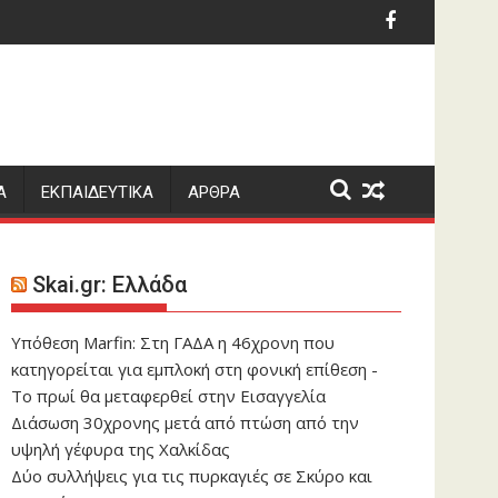
ίντεο
γελέα
οκολόνα μου» της γράφουν, δείτε φωτογραφίες
«Έγκλημα πολέμου» 
Α
ΕΚΠΑΙΔΕΥΤΙΚΑ
ΑΡΘΡΑ
Skai.gr: Ελλάδα
Υπόθεση Marfin: Στη ΓΑΔΑ η 46χρονη που
κατηγορείται για εμπλοκή στη φονική επίθεση -
Το πρωί θα μεταφερθεί στην Εισαγγελία
Διάσωση 30χρονης μετά από πτώση από την
υψηλή γέφυρα της Χαλκίδας
Δύο συλλήψεις για τις πυρκαγιές σε Σκύρο και