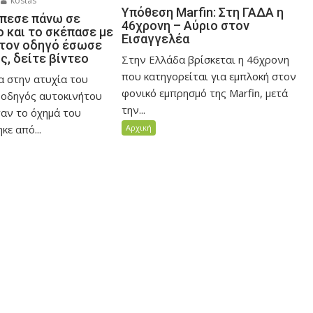
kostas
Υπόθεση Marfin: Στη ΓΑΔΑ η
πεσε πάνω σε
46χρονη – Αύριο στον
 και το σκέπασε με
Εισαγγελέα
 τον οδηγό έσωσε
, δείτε βίντεο
Στην Ελλάδα βρίσκεται η 46χρονη
που κατηγορείται για εμπλοκή στον
α στην ατυχία του
φονικό εμπρησμό της Marfin, μετά
 οδηγός αυτοκινήτου
την...
ταν το όχημά του
Αρχική
ε από...