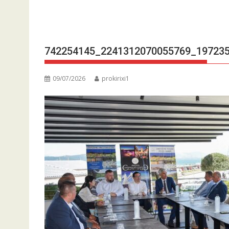
742254145_2241312070055769_19723
09/07/2026
prokirixi1