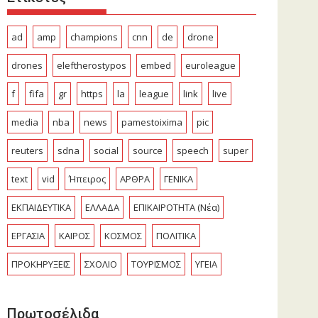
ad
amp
champions
cnn
de
drone
drones
eleftherostypos
embed
euroleague
f
fifa
gr
https
la
league
link
live
media
nba
news
pamestoixima
pic
reuters
sdna
social
source
speech
super
text
vid
Ήπειρος
ΑΡΘΡΑ
ΓΕΝΙΚΑ
ΕΚΠΑΙΔΕΥΤΙΚΑ
ΕΛΛΑΔΑ
ΕΠΙΚΑΙΡΟΤΗΤΑ (Νέα)
ΕΡΓΑΣΙΑ
ΚΑΙΡΟΣ
ΚΟΣΜΟΣ
ΠΟΛΙΤΙΚΑ
ΠΡΟΚΗΡΥΞΕΙΣ
ΣΧΟΛΙΟ
ΤΟΥΡΙΣΜΟΣ
ΥΓΕΙΑ
Πρωτοσέλιδα