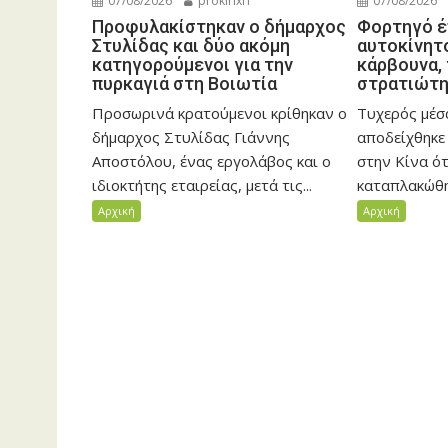
07/08/2026
prokirixi1
07/08/2026
Προφυλακίστηκαν ο δήμαρχος
Φορτηγό έ
Στυλίδας και δύο ακόμη
αυτοκίνητο
κατηγορούμενοι για την
κάρβουνα,
πυρκαγιά στη Βοιωτία
στρατιώτης
Προσωρινά κρατούμενοι κρίθηκαν ο
Τυχερός μέσ
δήμαρχος Στυλίδας Γιάννης
αποδείχθηκε
Αποστόλου, ένας εργολάβος και ο
στην Κίνα ό
ιδιοκτήτης εταιρείας, μετά τις...
καταπλακώθηκ
Αρχική
Αρχική