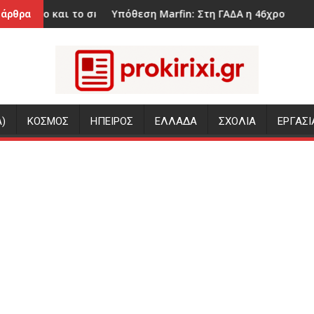
η Βοιωτία
σκέπασε με κάρβουνα, τον οδηγό έσωσε στρατιώτης, δείτε β
Υπόθεση Marfin: Στη ΓΑΔΑ η 46χρονη – Αύριο στον Εισαγ
«Μαρμαρ
 άρθρα
)
ΚΟΣΜΟΣ
ΗΠΕΙΡΟΣ
ΕΛΛΑΔΑ
ΣΧΟΛΙΑ
ΕΡΓΑΣΙ