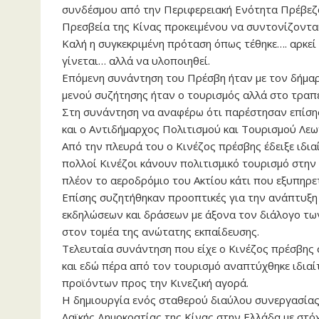
συνδέσμου από την Περιφερειακή Ενότητα Πρέβεζας
Πρεσβεία της Κίνας προκειμένου να συντονίζονται
Καλή η συγκεκριμένη πρόταση όπως τέθηκε…. αρκεί 
γίνεται… αλλά να υλοποιηθεί.
Επόμενη συνάντηση του Πρέσβη ήταν με τον δήμαρχ
μενού συζήτησης ήταν ο τουρισμός αλλά στο τραπέζ
Στη συνάντηση να αναφέρω ότι παρέστησαν επίση
και ο Αντιδήμαρχος Πολιτισμού και Τουρισμού Λεω
Από την πλευρά του ο Κινέζος πρέσβης έδειξε ιδι
πολλοί Κινέζοι κάνουν πολιτισμικό τουρισμό στην 
πλέον το αεροδρόμιο του Ακτίου κάτι που εξυπηρετ
Επίσης συζητήθηκαν προοπτικές για την ανάπτυξη
εκδηλώσεων και δράσεων με άξονα τον διάλογο τω
στον τομέα της ανώτατης εκπαίδευσης.
Τελευταία συνάντηση που είχε ο Κινέζος πρέσβης 
και εδώ πέρα από τον τουρισμό αναπτύχθηκε ιδια
προϊόντων προς την Κινεζική αγορά.
Η δημιουργία ενός σταθερού διαύλου συνεργασίας
Λαϊκής Δημοκρατίας της Κίνας στην Ελλάδα με στό