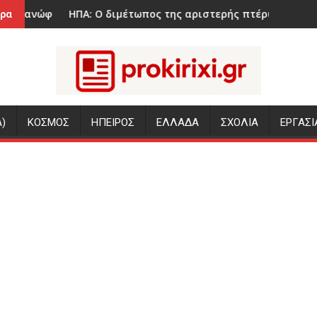
 διαρκείας: «Σε λίγο καιρό ξέρεις τι θα γίνεται»
Ο διμέτωπος της αριστερής πτέρυγας των Δημοκρατικών
Drone στη Λειψία:
ρα
)
ΚΟΣΜΟΣ
ΗΠΕΙΡΟΣ
ΕΛΛΑΔΑ
ΣΧΟΛΙΑ
ΕΡΓΑΣΙ