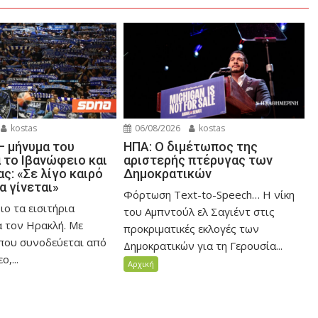
kostas
06/08/2026
kostas
– μήνυμα του
ΗΠΑ: Ο διμέτωπος της
 το Ιβανώφειο και
αριστερής πτέρυγας των
ας: «Σε λίγο καιρό
Δημοκρατικών
θα γίνεται»
Φόρτωση Text-to-Speech… Η νίκη
ο τα εισιτήρια
του Αμπντούλ ελ Σαγιέντ στις
α τον Ηρακλή. Με
προκριματικές εκλογές των
 που συνοδεύεται από
Δημοκρατικών για τη Γερουσία...
ο,...
Αρχική