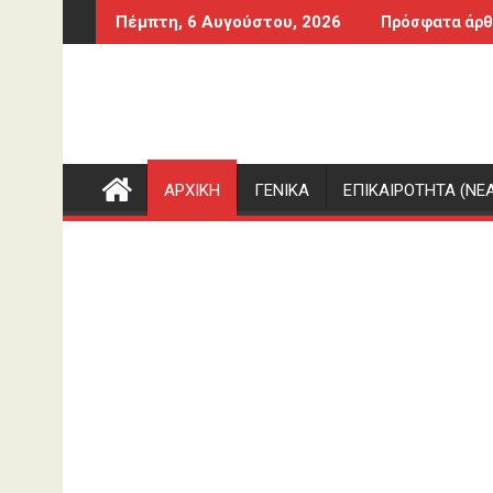
Περάστε
άσαραϊ ο Σμάιλαγκιτς
Το βίντεο - μήνυμα του Ηρακλή για το Ιβανώφειο και τα
ΗΠΑ: 
Πέμπτη, 6 Αυγούστου, 2026
Πρόσφατα άρθ
στο
περιεχόμενο
ΑΡΧΙΚΗ
ΓΕΝΙΚΑ
ΕΠΙΚΑΙΡΟΤΗΤΑ (ΝΕΑ