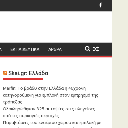
 Πυρομαχικά μετέφερε το ουκρανικό Antonov
Επιμένουν στο μποϊκοτάζ οι Ευρ
Α
ΕΚΠΑΙΔΕΥΤΙΚΑ
ΑΡΘΡΑ
Skai.gr: Ελλάδα
Marfin: Το βράδυ στην Ελλάδα η 46χρονη
κατηγορούμενη για εμπλοκή στον εμπρησμό της
τράπεζας
Ολοκληρώθηκαν 325 αυτοψίες στις πληγείσες
από τις πυρκαγιές περιοχές
Παραβιάσεις του εναέριου χώρου και εμπλοκή με