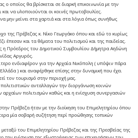
 ο οποίος θα βρίσκεται σε διαρκή επικοινωνία με την
 και να υλοποιούνται οι κοινές πρωτοβουλίες.
να μην μείνει στα χαρτιά και στα λόγια όπως συνήθως
ο της Πρέβεζας κ. Νίκο Γεωργάκο όπου και εδώ το κυρίως
ι έπεσαν και τα θέματα του πολιτισμού και της παιδείας.
ς η Πρόεδρος του Δημοτικού Συμβουλίου Δήμητρα Αηδώνη
νίδας Αργυρός.
αίτερο ενδιαφέρον για την Αρχαία Νικόπολη ( υπόψιν πάρα
Ελλάδα ) και αναφέρθηκε επίσης στην δυναμική που έχει
εί τον τουρισμό στην περιοχή μας.
 πολιτιστικών ανταλλαγών την διοργάνωση κοινών
ν αρχαίων πολιτισμών καθώς και η ενίσχυση συνεργασιών
στην Πρέβεζα ήταν με την διοίκηση του Επιμελητηρίου όπου
ίτερα μία σοβαρή συζήτηση περί προώθησης τοπικών
 μεταξύ του Επιμελητηρίου Πρέβεζας και της Πρεσβείας της
χο την ενίσχυση της εξωστρέφειας των επιχειρήσεων του