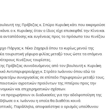
ουλευτή της Πρέβεζας κ. Σπύρο Κυριάκη κάτι που εκκρεμούσε
άνει ο κ. Κυριάκης όταν ο ίδιος είχε επισκεφθεί την Κίνα και
σια ανταπόδοσης και ευγένειας προς το πρόσωπο του Κινέζου
ρχο Πάργας κ. Νίκο Ζαχαριά όπου το κυρίως μενού της
ία τουριστική γέφυρα φιλίας μεταξύ τους ώστε τα επόμενα
σότερους Κινέζους τουρίστες.
 της Πρέβεζας συνοδευόμενος από τον βουλευτή κ. Κυριάκη
ικό Αντιπεριφερειάρχη κ. Στράτο Ιωάννου όπου εδώ το
περαιτέρω συνεργασίας σε επίπεδο Περιφερειών μεταξύ τους.
 ποιοτικών αγροτικών προϊόντων της Ηπείρου προς την
ονομικών και επιχειρηματικών σχέσεων.
 να προχωρήσουν οι διαδικασίες για την αδελφοποίηση της
δήλωσε ο κ. Ιωάννου η οποία θα διαθέτει κοινά
οοπτικές. Παράλληλα, αποφασίστηκε ο ορισμός υπεύθυνου