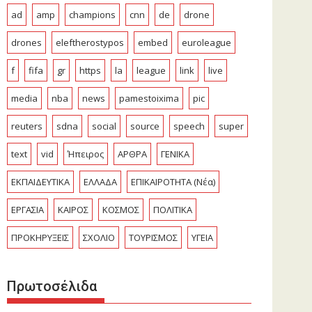
ad
amp
champions
cnn
de
drone
drones
eleftherostypos
embed
euroleague
f
fifa
gr
https
la
league
link
live
media
nba
news
pamestoixima
pic
reuters
sdna
social
source
speech
super
text
vid
Ήπειρος
ΑΡΘΡΑ
ΓΕΝΙΚΑ
ΕΚΠΑΙΔΕΥΤΙΚΑ
ΕΛΛΑΔΑ
ΕΠΙΚΑΙΡΟΤΗΤΑ (Νέα)
ΕΡΓΑΣΙΑ
ΚΑΙΡΟΣ
ΚΟΣΜΟΣ
ΠΟΛΙΤΙΚΑ
ΠΡΟΚΗΡΥΞΕΙΣ
ΣΧΟΛΙΟ
ΤΟΥΡΙΣΜΟΣ
ΥΓΕΙΑ
Πρωτοσέλιδα