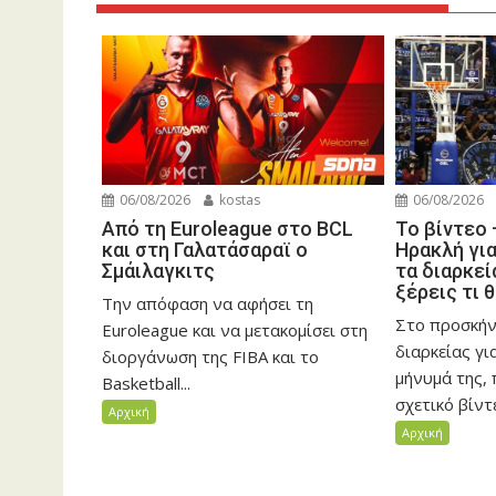
06/08/2026
kostas
06/08/2026
Από τη Euroleague στο BCL
Το βίντεο 
και στη Γαλατάσαραϊ ο
Ηρακλή για
Σμάιλαγκιτς
τα διαρκεί
ξέρεις τι 
Την απόφαση να αφήσει τη
Στο προσκήνι
Euroleague και να μετακομίσει στη
διαρκείας γι
διοργάνωση της FIBA και το
μήνυμά της,
Basketball...
σχετικό βίντε
Αρχική
Αρχική