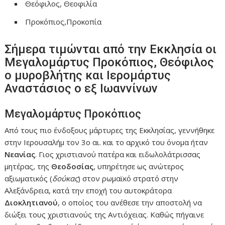
Θεόφιλος, Θεοφιλία
Προκόπιος,Προκοπία
Σήμερα τιμώνται από την Εκκλησία οι
Μεγαλομάρτυς Προκόπιος, Θεόφιλος
ο μυροβλήτης και Ιερομάρτυς
Αναστάσιος ο εξ Ιωαννίνων
Μεγαλομάρτυς Προκόπιος
Από τους πιο ένδοξους μάρτυρες της Εκκλησίας, γεννήθηκε
στην Ιερουσαλήμ τον 3
ο
αι. και το αρχικό του όνομα ήταν
Νεανίας
. Γιος χριστιανού πατέρα και ειδωλολάτρισσας
μητέρας, της
Θεοδοσίας
, υπηρέτησε ως ανώτερος
αξιωματικός (
δούκας
) στον ρωμαϊκό στρατό στην
Αλεξάνδρεια, κατά την εποχή του αυτοκράτορα
Διοκλητιανού
, ο οποίος του ανέθεσε την αποστολή να
διώξει τους χριστιανούς της Αντιόχειας. Καθώς πήγαινε