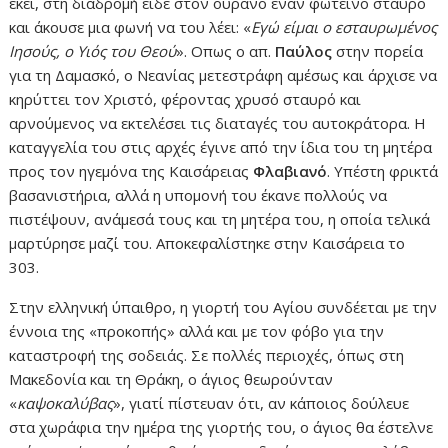
εκεί, στη διαδρομή είδε στον ουρανό έναν φωτεινό σταυρό
και άκουσε μια φωνή να του λέει: «
Εγώ είμαι ο εσταυρωμένος
Ιησούς, ο Υιός του Θεού
». Οπως ο απ.
Παύλος
στην πορεία
για τη Δαμασκό, ο Νεανίας μετεστράφη αμέσως και άρχισε να
κηρύττει τον Χριστό, φέροντας χρυσό σταυρό και
αρνούμενος να εκτελέσει τις διαταγές του αυτοκράτορα. Η
καταγγελία του στις αρχές έγινε από την ίδια του τη μητέρα
προς τον ηγεμόνα της Καισάρειας
Φλαβιανό
. Υπέστη φρικτά
βασανιστήρια, αλλά η υπομονή του έκανε πολλούς να
πιστέψουν, ανάμεσά τους και τη μητέρα του, η οποία τελικά
μαρτύρησε μαζί του. Αποκεφαλίστηκε στην Καισάρεια το
303.
Στην ελληνική ύπαιθρο, η γιορτή του Αγίου συνδέεται με την
έννοια της «προκοπής» αλλά και με τον φόβο για την
καταστροφή της σοδειάς. Σε πολλές περιοχές, όπως στη
Μακεδονία και τη Θράκη, ο άγιος θεωρούνταν
«
καψοκαλύβας
», γιατί πίστευαν ότι, αν κάποιος δούλευε
στα χωράφια την ημέρα της γιορτής του, ο άγιος θα έστελνε