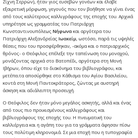
Ζίχνη Σερρών), ήταν γιος ευσεβών γονέων και έλαβε
εξαιρετική μόρφωση, γεγονός που τον βοήθησε να γίνει ένας
από τους καλύτερους καλλιγράφους της εποχής του. Αρχικά
υπηρέτησε ως γραμματέας του Πατριάρχη
Κωνσταντινουπόλεως
Νήφωνα
και αργότερα του
Πατριάρχη Αλεξανδρείας
Ιωακείμ
, ωστόσο, παρά τις υψηλές
θέσεις που του προσφέρθηκαν, -ακόμα και ο πατριαρχικός
θρόνος- ο Θεόφιλος επέλεξε την ταπείνωση του μοναχού,
μονάζοντας αρχικά στο Βατοπέδι, αργότερα στη Μονή
Ιβήρων, όπου είχε το διακόνημα του βιβλιογράφου, και
μετέπειτα αποσύρθηκε στο Κάθισμα του Αγίου Βασιλείου,
κοντά στη Μονή Παντοκράτορος, ζώντας με αυστηρή
άσκηση και αδιάλειπτη προσευχή.
Ο Θεόφιλος δεν ήταν μόνο μεγάλος ασκητής, αλλά και ένας
από τους πιο προικισμένους καλλιγράφους και
βιβλιογράφους της εποχής του. Η πνευματική του
καλλιέργεια και η αγάπη του για τα γράμματα άφησαν πίσω
τους πολύτιμη κληρονομιά. Σε μια εποχή που η τυπογραφία