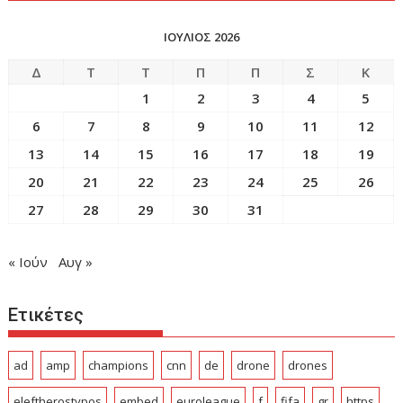
ΙΟΥΛΙΟΣ 2026
Δ
Τ
Τ
Π
Π
Σ
Κ
1
2
3
4
5
6
7
8
9
10
11
12
13
14
15
16
17
18
19
20
21
22
23
24
25
26
27
28
29
30
31
« Ιούν
Αυγ »
Ετικέτες
ad
amp
champions
cnn
de
drone
drones
eleftherostypos
embed
euroleague
f
fifa
gr
https