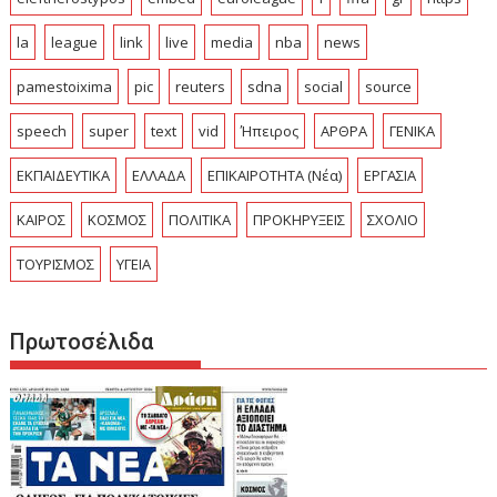
la
league
link
live
media
nba
news
pamestoixima
pic
reuters
sdna
social
source
speech
super
text
vid
Ήπειρος
ΑΡΘΡΑ
ΓΕΝΙΚΑ
ΕΚΠΑΙΔΕΥΤΙΚΑ
ΕΛΛΑΔΑ
ΕΠΙΚΑΙΡΟΤΗΤΑ (Νέα)
ΕΡΓΑΣΙΑ
ΚΑΙΡΟΣ
ΚΟΣΜΟΣ
ΠΟΛΙΤΙΚΑ
ΠΡΟΚΗΡΥΞΕΙΣ
ΣΧΟΛΙΟ
ΤΟΥΡΙΣΜΟΣ
ΥΓΕΙΑ
Πρωτοσέλιδα