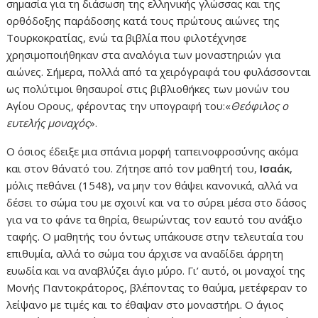
σημασία για τη διάσωση της ελληνικής γλώσσας και της
ορθόδοξης παράδοσης κατά τους πρώτους αιώνες της
Τουρκοκρατίας, ενώ τα βιβλία που φιλοτέχνησε
χρησιμοποιήθηκαν στα αναλόγια των μοναστηριών για
αιώνες. Σήμερα, πολλά από τα χειρόγραφά του φυλάσσονται
ως πολύτιμοι θησαυροί στις βιβλιοθήκες των μονών του
Αγίου Ορους, φέροντας την υπογραφή του:«
Θεόφιλος ο
ευτελής μοναχός
».
Ο όσιος έδειξε μια σπάνια μορφή ταπεινοφροσύνης ακόμα
και στον θάνατό του. Ζήτησε από τον μαθητή του,
Ισαάκ
,
μόλις πεθάνει (1548), να μην τον θάψει κανονικά, αλλά να
δέσει το σώμα του με σχοινί και να το σύρει μέσα στο δάσος
για να το φάνε τα θηρία, θεωρώντας τον εαυτό του ανάξιο
ταφής. Ο μαθητής του όντως υπάκουσε στην τελευταία του
επιθυμία, αλλά το σώμα του άρχισε να αναδίδει άρρητη
ευωδία και να αναβλύζει άγιο μύρο. Γι’ αυτό, οι μοναχοί της
Μονής Παντοκράτορος, βλέποντας το θαύμα, μετέφεραν το
λείψανο με τιμές και το έθαψαν στο μοναστήρι. Ο άγιος