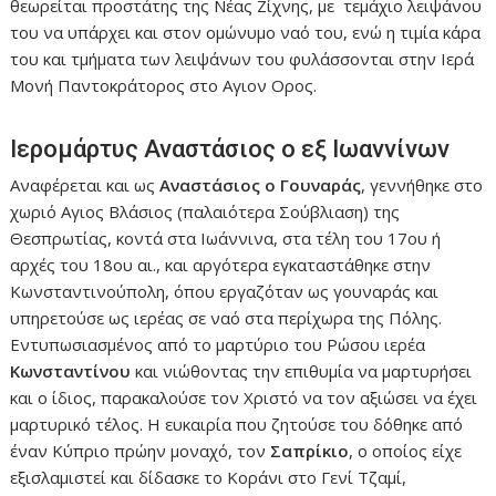
θεωρείται προστάτης της Νέας Ζίχνης, με τεμάχιο λειψάνου
του να υπάρχει και στον ομώνυμο ναό του, ενώ η τιμία κάρα
του και τμήματα των λειψάνων του φυλάσσονται στην Ιερά
Μονή Παντοκράτορος στο Αγιον Ορος.
Ιερομάρτυς Αναστάσιος ο εξ Ιωαννίνων
Αναφέρεται και ως
Αναστάσιος ο Γουναράς
, γεννήθηκε στο
χωριό Αγιος Βλάσιος (παλαιότερα Σούβλιαση) της
Θεσπρωτίας, κοντά στα Ιωάννινα, στα τέλη του 17
ου
ή
αρχές του 18
ου
αι., και αργότερα εγκαταστάθηκε στην
Κωνσταντινούπολη, όπου εργαζόταν ως γουναράς και
υπηρετούσε ως ιερέας σε ναό στα περίχωρα της Πόλης.
Εντυπωσιασμένος από το μαρτύριο του Ρώσου ιερέα
Κωνσταντίνου
και νιώθοντας την επιθυμία να μαρτυρήσει
και ο ίδιος, παρακαλούσε τον Χριστό να τον αξιώσει να έχει
μαρτυρικό τέλος. Η ευκαιρία που ζητούσε του δόθηκε από
έναν Κύπριο πρώην μοναχό, τον
Σαπρίκιο
, ο οποίος είχε
εξισλαμιστεί και δίδασκε το Κοράνι στο Γενί Τζαμί,