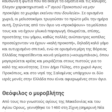
καύσωνα ή φωτιά που θα έκαιγε τα δεμάτια και τις καλύβες.
Ελεγαν χαρακτηριστικά: «
Τ’ αγιού Προκοπιού να μην
προκόψει το χωράφι εκείνου που δουλεύει
». Σε ορισμένα
χωριά, οι μελισσοκόμοι τρυγούσαν το πρώτο μέλι την ημέρα
αυτή, ζητώντας από τον άγιο να «προκόψουν» τα μελίσσια
τους και να έχουν γλυκιά παραγωγή. Θεωρείται, επίσης,
προστάτης του γάμου, καθώς πολλές ανύπαντρες κοπέλες
προσεύχονταν να έχουν «καλή προκοπή», δηλαδή καλό γάμο
και ευτυχισμένο σπιτικό, ενώ σε ορισμένα μέρη της Βόρειας
Ελλάδας παρατίθενται κοινά γεύματα («
κουρμπάνια
»), όπου
μαγειρεύεται κρέας και μοιράζεται στους πιστούς για το
καλό της κοινότητας. Στον Δήμο Πύλης, στο χωριό Αγιος
Προκόπιος, και στο νησί της Σαλαμίνας υπάρχουν οι δύο
ιερές μονές στην Ελλάδα που είναι αφιερωμένες στον άγιο.
Θεόφιλος ο μυροβλήτης
Από τους πιο γνωστούς αγίους της Μακεδονίας και του
Αγίου Ορους, γεννήθηκε το 1460 στη Ζίχνη (σημερινή Νέα