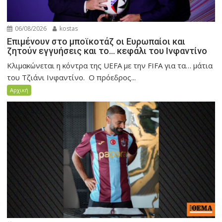
06/08/2026
kostas
Επιμένουν στο μποϊκοτάζ οι Ευρωπαίοι και
ζητούν εγγυήσεις και το… κεφάλι του Ινφαντίνο
Κλιμακώνεται η κόντρα της UEFA με την FIFA για τα… μάτια
του Τζιάνι Ινφαντίνο. Ο πρόεδρος...
Αρχική