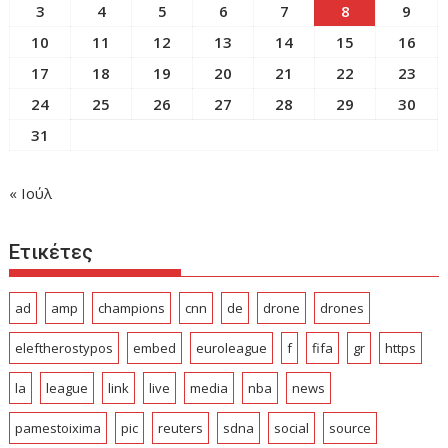
3
4
5
6
7
8
9
10
11
12
13
14
15
16
17
18
19
20
21
22
23
24
25
26
27
28
29
30
31
« Ιούλ
Ετικέτες
ad
amp
champions
cnn
de
drone
drones
eleftherostypos
embed
euroleague
f
fifa
gr
https
la
league
link
live
media
nba
news
pamestoixima
pic
reuters
sdna
social
source