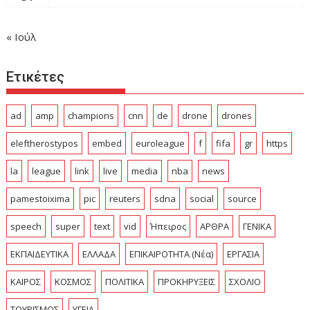
« Ιούλ
Ετικέτες
ad
amp
champions
cnn
de
drone
drones
eleftherostypos
embed
euroleague
f
fifa
gr
https
la
league
link
live
media
nba
news
pamestoixima
pic
reuters
sdna
social
source
speech
super
text
vid
Ήπειρος
ΑΡΘΡΑ
ΓΕΝΙΚΑ
ΕΚΠΑΙΔΕΥΤΙΚΑ
ΕΛΛΑΔΑ
ΕΠΙΚΑΙΡΟΤΗΤΑ (Νέα)
ΕΡΓΑΣΙΑ
ΚΑΙΡΟΣ
ΚΟΣΜΟΣ
ΠΟΛΙΤΙΚΑ
ΠΡΟΚΗΡΥΞΕΙΣ
ΣΧΟΛΙΟ
ΤΟΥΡΙΣΜΟΣ
ΥΓΕΙΑ