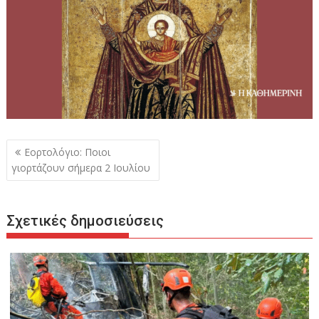
Πλοήγηση
Εορτολόγιο: Ποιοι
άρθρων
γιορτάζουν σήμερα 2 Ιουλίου
Σχετικές δημοσιεύσεις