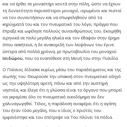
και να έρθει σε μοναστήρι κοντά στην πόλη, ώστε να έχουν
τη δυνατότητα περισσότεροι μοναχοί, ιερωμένοι και πιστοί
να τον συναντήσουν και να επωφεληθούν από τα
κηρύγματά του και τον πνευματικό του λόγο, πράγμα που
έπραξε και ωφέλησε πολλούς συνανθρώπους του. Εκοιμήθη
ειρηνικά σε πολύ μεγάλη ηλικία και τον έθαψαν στην έρημο
όπου ασκήτευε, η δε ανακομιδή των λειψάνων του έγινε
ύστερα από πολλά χρόνια, με πρωτοβουλία του μοναχού
Ισιδώρου
, που τα εναπόθεσε στη Μονή του στην Πισιδία.
Ο Παΐσιος δίδασκε κυρίως μέσω του παραδείγματος και της
σιωπής του. Θεωρούσε την υπακοή στον πνευματικό οδηγό
ως την υψηλότερη αρετή, πάνω και από την αυστηρή
νηστεία, και έλεγε ότι η γλώσσα είναι το όργανο που μπορεί
να γκρεμίσει όλο το πνευματικό οικοδόμημα αν δεν
χαλιναγωγηθεί. Τέλος, η παράδοση αναφέρει ότι η αγάπη
του ήταν τόσο μεγάλη, που ο ίδιος ο Χριστός του
εμφανίστηκε και του επέτρεψε να Του πλύνει τα πόδια.