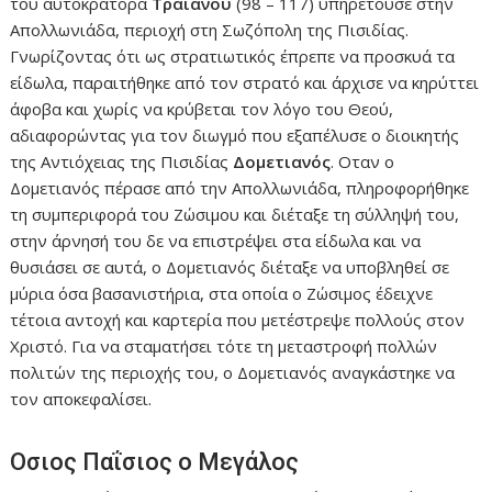
του αυτοκράτορα
Τραϊανού
(98 – 117) υπηρετούσε στην
Απολλωνιάδα, περιοχή στη Σωζόπολη της Πισιδίας.
Γνωρίζοντας ότι ως στρατιωτικός έπρεπε να προσκυά τα
είδωλα, παραιτήθηκε από τον στρατό και άρχισε να κηρύττει
άφοβα και χωρίς να κρύβεται τον λόγο του Θεού,
αδιαφορώντας για τον διωγμό που εξαπέλυσε ο διοικητής
της Αντιόχειας της Πισιδίας
Δομετιανός
. Οταν ο
Δομετιανός πέρασε από την Απολλωνιάδα, πληροφορήθηκε
τη συμπεριφορά του Ζώσιμου και διέταξε τη σύλληψή του,
στην άρνησή του δε να επιστρέψει στα είδωλα και να
θυσιάσει σε αυτά, ο Δομετιανός διέταξε να υποβληθεί σε
μύρια όσα βασανιστήρια, στα οποία ο Ζώσιμος έδειχνε
τέτοια αντοχή και καρτερία που μετέστρεψε πολλούς στον
Χριστό. Για να σταματήσει τότε τη μεταστροφή πολλών
πολιτών της περιοχής του, ο Δομετιανός αναγκάστηκε να
τον αποκεφαλίσει.
Οσιος Παΐσιος ο Μεγάλος