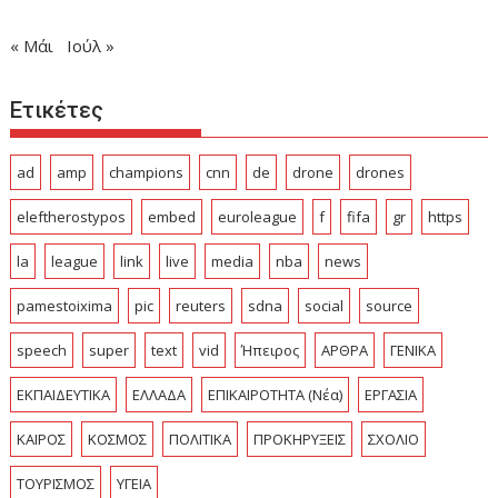
« Μάι
Ιούλ »
Ετικέτες
ad
amp
champions
cnn
de
drone
drones
eleftherostypos
embed
euroleague
f
fifa
gr
https
la
league
link
live
media
nba
news
pamestoixima
pic
reuters
sdna
social
source
speech
super
text
vid
Ήπειρος
ΑΡΘΡΑ
ΓΕΝΙΚΑ
ΕΚΠΑΙΔΕΥΤΙΚΑ
ΕΛΛΑΔΑ
ΕΠΙΚΑΙΡΟΤΗΤΑ (Νέα)
ΕΡΓΑΣΙΑ
ΚΑΙΡΟΣ
ΚΟΣΜΟΣ
ΠΟΛΙΤΙΚΑ
ΠΡΟΚΗΡΥΞΕΙΣ
ΣΧΟΛΙΟ
ΤΟΥΡΙΣΜΟΣ
ΥΓΕΙΑ