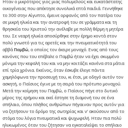
Ηταν ο μικρότερος γιος μιας πολυμελούς και ευκατάστατης
οικογένειας που απέκτησε συνολικά επτά παιδιά. Γεννήθηκε
το 300 στην Αίγυπτο, έμεινε ορφανός από τον πατέρα του
σε μικρή ηλικία και την ανατροφή του σε γράμματα και τη
θρησκεία του Χριστού την ανέλαβε με πολλή θέρμη η μητέρα
του. Σε νεαρή ηλικία αποσύρθηκε στην έρημο κοντά στον
πολύ γνωστό για τις αρετές και την πνευματικότητά του
αββά
Παμβώ
, ο οποίος τον έκειρε μοναχό. Ενας από τους
κανόνες που του επέβαλε ο Παμβώ ήταν να έχει σκυμμένο
μόνιμα την κεφαλή του και να μην κοιτάζει κανένα στα μάτια
επί τρία χρόνια. Εκείνος, όταν έσκυβε έλεγε πάντα
χαμηλόφωνα την προσευχή του, κι έτσι, με οδηγό αυτόν τον
ασκητή, ο Παΐσιος έγινε με τη σειρά του πρότυπο μοναχού.
Μετά την κοίμηση του Παμβώ, ο Παΐσιος πήγε στο δυτικό
μέρος της ερήμου και εκεί έστησε τη διαμονή του σε ένα
σπήλαιο, όπου πλήθος ανθρώπων πήγαιναν προς αυτόν για
να ζητήσουν το δρόμο της σωτηρίας και ν’ ακούσουν από το
στόμα του λόγια πνευματικά και ψυχωφελή. Ηταν πια πολύ
ηλικιωμένος όταν του ζήτησαν να εγκαταλείψει το σπήλαιο