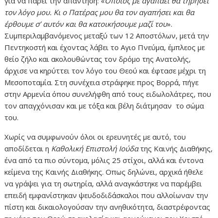
για να πάρει την απάντηση: «
Ο
ποιος με αγαπάει θα τηρήσει
τον λόγο μου. Κι ο Πατέρας μου θα τον αγαπήσει και θα
έρθουμε σ’ αυτόν και θα κατοικήσουμε μαζί του
».
Συμπεριλαμβανόμενος μεταξύ των 12 Αποστόλων, μετά την
Πεντηκοστή και έχοντας λάβει το Αγιο Πνεύμα, έμπλεος με
θείο ζήλο και ακολουθώντας τον δρόμο της Ανατολής,
άρχισε να κηρύττει τον λόγο του Θεού και έφτασε μέχρι τη
Μεσοποταμία. Στη συνέχεια στράφηκε προς Βορρά, πήγε
στην Αρμενία όπου συνελήφθη από τους ειδωλολάτρες, που
τον απαγχόνισαν και με τόξα και βέλη διάτμησαν το σώμα
του.
Χωρίς να συμφωνούν όλοι οι ερευνητές με αυτό, του
αποδίδεται η
Καθολική Επιστολή Ιούδα
της Καινής Διαθήκης,
ένα από τα πιο σύντομα, μόλις 25 στίχοι, αλλά και έντονα
κείμενα της Καινής Διαθήκης. Οπως δηλώνει, αρχικά ήθελε
να γράψει για τη σωτηρία, αλλά αναγκάστηκε να παρέμβει
επειδή εμφανίστηκαν ψευδοδιδάσκαλοι που αλλοίωναν την
πίστη και δικαιολογούσαν την ανηθικότητα, διαστρέφοντας