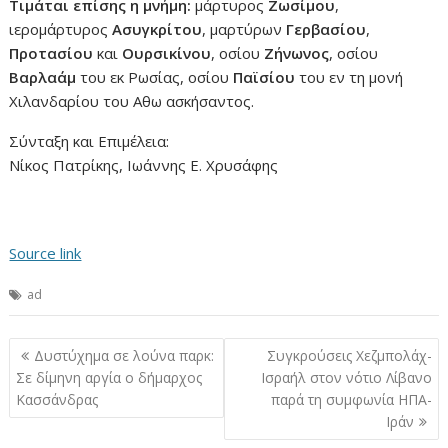
Τιμάται επίσης η μνήμη:
μάρτυρος
Ζωσίμου
,
ιερομάρτυρος
Ασυγκρίτου
, μαρτύρων
Γερβασίου
,
Προτασίου
και
Ουρσικίνου
, οσίου
Ζήνωνος
, οσίου
Βαρλαάμ
του εκ Ρωσίας, οσίου
Παϊσίου
του εν τη μονή
Χιλανδαρίου του Αθω ασκήσαντος.
Σύνταξη και Επιμέλεια:
Νίκος Πατρίκης, Ιωάννης Ε. Χρυσάφης
Source link
ad
Πλοήγηση
Δυστύχημα σε λούνα παρκ:
Συγκρούσεις Χεζμπολάχ-
άρθρων
Σε δίμηνη αργία ο δήμαρχος
Ισραήλ στον νότιο Λίβανο
Κασσάνδρας
παρά τη συμφωνία ΗΠΑ-
Ιράν