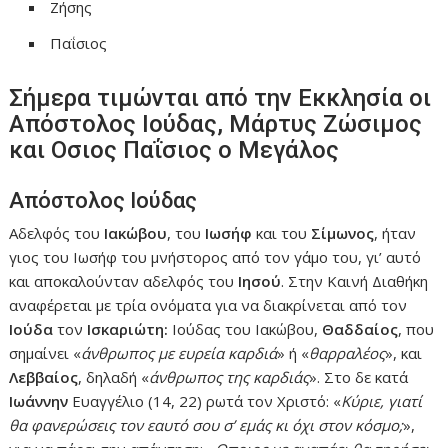
Ζήσης
Παΐσιος
Σήμερα τιμώνται από την Εκκλησία οι
Απόστολος Ιούδας, Μάρτυς Ζώσιμος
και Οσιος Παΐσιος ο Μεγάλος
Απόστολος Ιούδας
Αδελφός του
Ιακώβου
, του
Ιωσήφ
και του
Σίμωνος
, ήταν
γιος του Ιωσήφ του μνήστορος από τον γάμο του, γι’ αυτό
και αποκαλούνταν αδελφός του
Ιησού
. Στην Καινή Διαθήκη
αναφέρεται με τρία ονόματα για να διακρίνεται από τον
Ιούδα
τον
Ισκαριώτη:
Ιούδας του Ιακώβου,
Θαδδαίος
, που
σημαίνει «
άνθρωπος με ευρεία καρδιά
» ή «
θαρραλέος
», και
Λεββαίος
, δηλαδή «
άνθρωπος της καρδιάς
». Στο δε κατά
Ιωάννην
Ευαγγέλιο (14, 22) ρωτά τον Χριστό: «
Κύριε, γιατί
θα φανερώσεις τον εαυτό σου σ’ εμάς κι όχι στον κόσμο;
»,