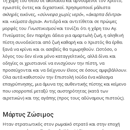
τη χάρη του Θεού σε ακολασία και αρνούμενοι τον Χριστό,
εγωιστές όντες και διχαστικοί. Χρησιμοποιεί μάλιστα
σκληρές εικόνες, «
σύννεφα χωρίς νερό
», «
άκαρπα δέντρα
»
και «
κύματα άγρια
». Αντιδρά και αντιτίθεται σε πρώιμες
μορφές του
Γνωστικισμού
και τονίζει ότι η χάρη του Αγ.
Πνεύματος δεν παρέχει άδεια για αμαρτωλή ζωή, η αληθινή
πίστη συνοδεύεται από ζωή καθαρή και ο Χριστός θα έρθει
ξανά να κρίνει και οι ασεβείς θα τιμωρηθούν. Ωστόσο, ο
λόγος του δεν είναι μόνο καταγγελτικός, αλλά δίνει και
οδηγίες οι χριστιανοί να ενισχύουν την πίστη, να
προσεύχονται και να δείχνουν έλεος σε όσους αμφιβάλλουν.
Ολα αυτά καθιστούν την Επιστολή Ιούδα ένα κάλεσμα
επαγρύπνησης, μια άμυνα της αυθεντικής πίστης και κείμενο
που ισορροπεί μεταξύ της αυστηρότητας (κατά των
αιρετικών) και της αγάπης (προς τους αδύναμους πιστούς).
Μάρτυς Ζώσιμος
Ηταν στρατιωτικός στον ρωμαϊκό στρατό και στην εποχή