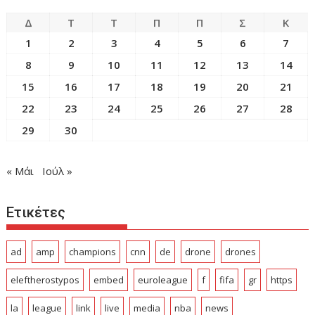
Δ
Τ
Τ
Π
Π
Σ
Κ
1
2
3
4
5
6
7
8
9
10
11
12
13
14
15
16
17
18
19
20
21
22
23
24
25
26
27
28
29
30
« Μάι
Ιούλ »
Ετικέτες
ad
amp
champions
cnn
de
drone
drones
eleftherostypos
embed
euroleague
f
fifa
gr
https
la
league
link
live
media
nba
news