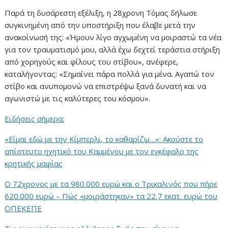
Παρά τη δυσάρεστη εξέλιξη, η 28χρονη Τόμας δήλωσε
συγκινημένη από την υποστήριξη που έλαβε μετά την
ανακοίνωσή της: «Ήμουν λίγο αγχωμένη να μοιραστώ τα νέα
για τον τραυματισμό μου, αλλά έχω δεχτεί τεράστια στήριξη
από χορηγούς και φίλους του στίβου», ανέφερε,
καταλήγοντας: «Σημαίνει πάρα πολλά για μένα. Αγαπώ τον
στίβο και ανυπομονώ να επιστρέψω ξανά δυνατή και να
αγωνιστώ με τις καλύτερες του κόσμου».
Ειδήσεις σήμερα:
«Είμαι εδώ με την Κίμπερλι, το καθαρίζω…»: Ακούστε το
απίστευτο ηχητικό του Καμμένου με τον εγκέφαλο της
κρητικής μαφίας
Ο 72χρονος με τα 980.000 ευρώ και ο Τρικαλινός που πήρε
620.000 ευρώ – Πώς «μοιράστηκαν» τα 22,7 εκατ. ευρώ του
ΟΠΕΚΕΠΕ