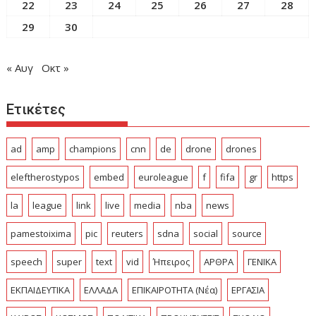
22
23
24
25
26
27
28
29
30
« Αυγ
Οκτ »
Ετικέτες
ad
amp
champions
cnn
de
drone
drones
eleftherostypos
embed
euroleague
f
fifa
gr
https
la
league
link
live
media
nba
news
pamestoixima
pic
reuters
sdna
social
source
speech
super
text
vid
Ήπειρος
ΑΡΘΡΑ
ΓΕΝΙΚΑ
ΕΚΠΑΙΔΕΥΤΙΚΑ
ΕΛΛΑΔΑ
ΕΠΙΚΑΙΡΟΤΗΤΑ (Νέα)
ΕΡΓΑΣΙΑ