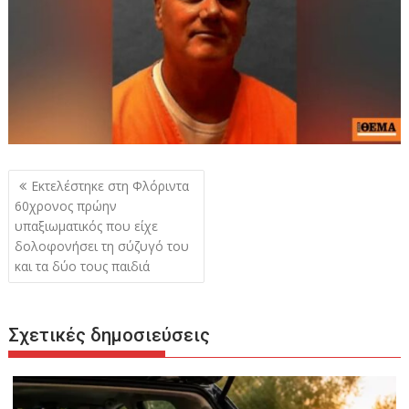
Πλοήγηση
Εκτελέστηκε στη Φλόριντα
άρθρων
60χρονος πρώην
υπαξιωματικός που είχε
δολοφονήσει τη σύζυγό του
και τα δύο τους παιδιά
Σχετικές δημοσιεύσεις