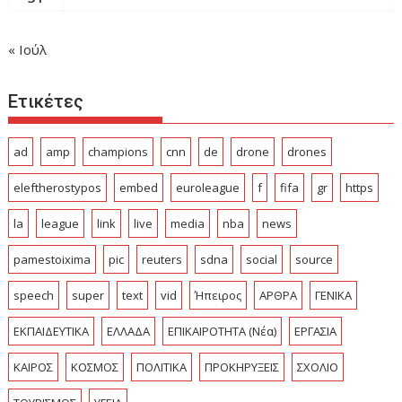
« Ιούλ
Ετικέτες
ad
amp
champions
cnn
de
drone
drones
eleftherostypos
embed
euroleague
f
fifa
gr
https
la
league
link
live
media
nba
news
pamestoixima
pic
reuters
sdna
social
source
speech
super
text
vid
Ήπειρος
ΑΡΘΡΑ
ΓΕΝΙΚΑ
ΕΚΠΑΙΔΕΥΤΙΚΑ
ΕΛΛΑΔΑ
ΕΠΙΚΑΙΡΟΤΗΤΑ (Νέα)
ΕΡΓΑΣΙΑ
ΚΑΙΡΟΣ
ΚΟΣΜΟΣ
ΠΟΛΙΤΙΚΑ
ΠΡΟΚΗΡΥΞΕΙΣ
ΣΧΟΛΙΟ